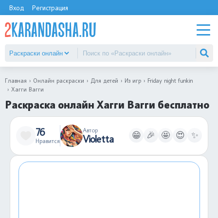
Вход
Регистрация
Главная
Онлайн раскраски
Для детей
Из игр
Friday night funkin
Хагги Вагги
Раскраска онлайн Хагги Вагги бесплатно
76
Автор
😁
🎉
🤩
😍
✨
Violetta
Нравится