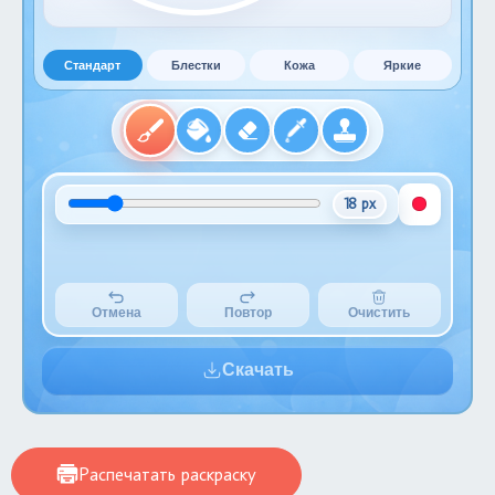
Стандарт
Блестки
Кожа
Яркие
18 px
Отмена
Повтор
Очистить
Скачать
Распечатать раскраску