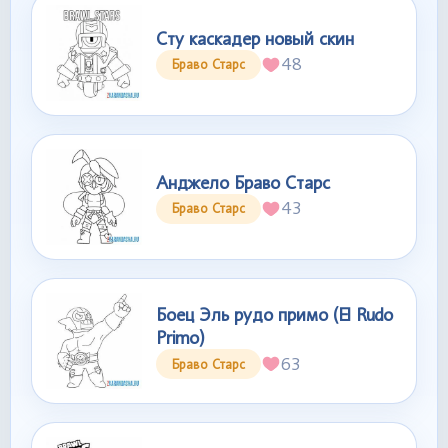
Сту каскадер новый скин
48
Браво Старс
Анджело Браво Старс
43
Браво Старс
Боец Эль рудо примо (El Rudo
Primo)
63
Браво Старс