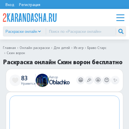
Вход
Регистрация
Главная
Онлайн раскраски
Для детей
Из игр
Браво Старс
Скин ворон
Раскраска онлайн Скин ворон бесплатно
83
Автор
😁
🎉
🤩
😍
✨
Oblachko
Нравится