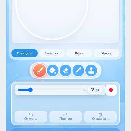
Стандарт
Блестки
Кожа
Яркие
18 px
Отмена
Повтор
Очистить