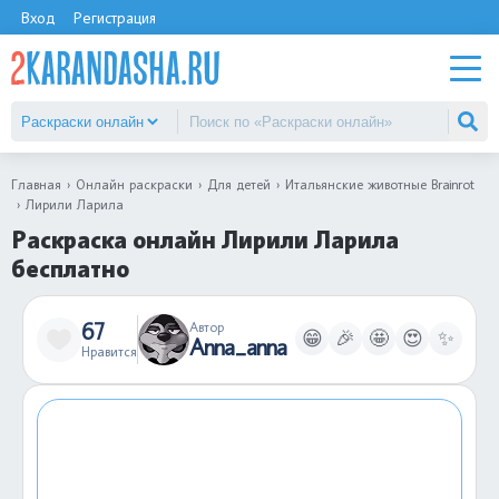
Вход
Регистрация
Главная
Онлайн раскраски
Для детей
Итальянские животные Brainrot
Лирили Ларила
Раскраска онлайн Лирили Ларила
бесплатно
67
Автор
😁
🎉
🤩
😍
✨
Anna_anna
Нравится