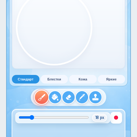
Стандарт
Блестки
Кожа
Яркие
18 px