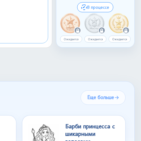
В процессе
Ожидается
Ожидается
Ожидается
Еще больше
Барби принцесса с
шикарными