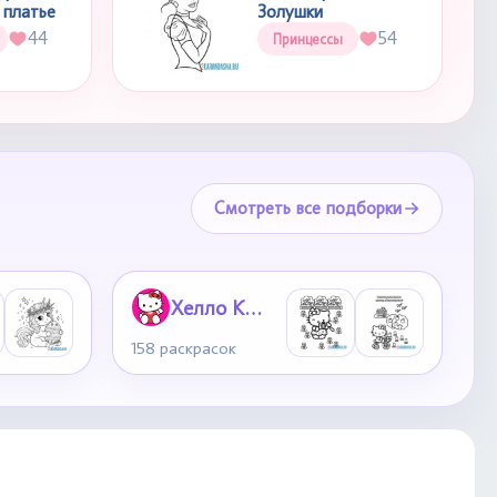
 платье
Золушки
44
54
Принцессы
Смотреть все подборки
Хелло Китти
158 раскрасок