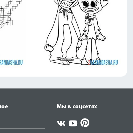
ное
Мы в соцсетях