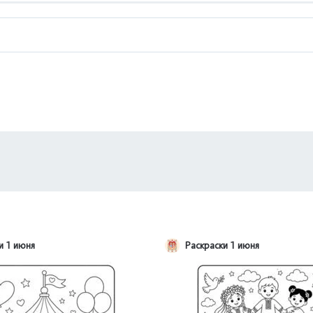
и 1 июня
Раскраски 1 июня