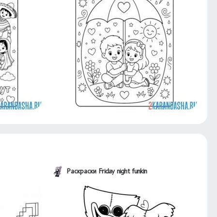
Раскраски Friday night funkin