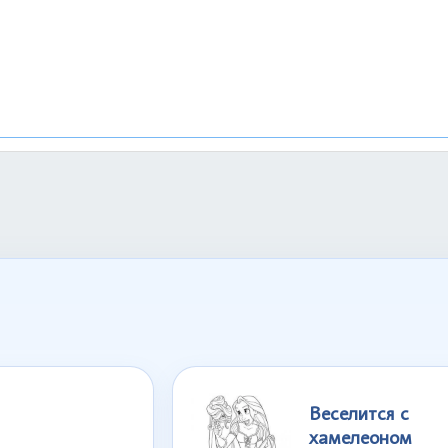
Веселится с
хамелеоном