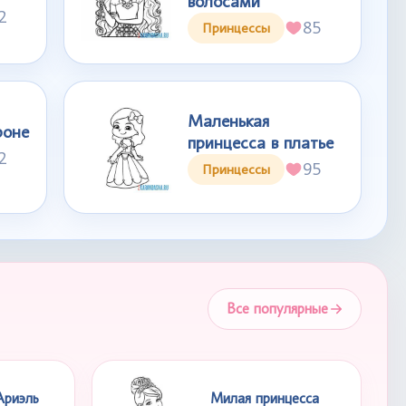
волосами
2
85
Принцессы
Маленькая
роне
принцесса в платье
2
95
Принцессы
Все популярные
Ариэль
Милая принцесса