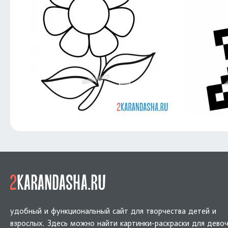
удобный и функциональный сайт для творчества детей и
взрослых. Здесь можно найти картинки-раскраски для девоч