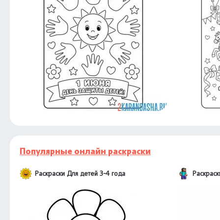
Популярные онлайн раскраски
Раскраски Для детей 3-4 года
Раскраск