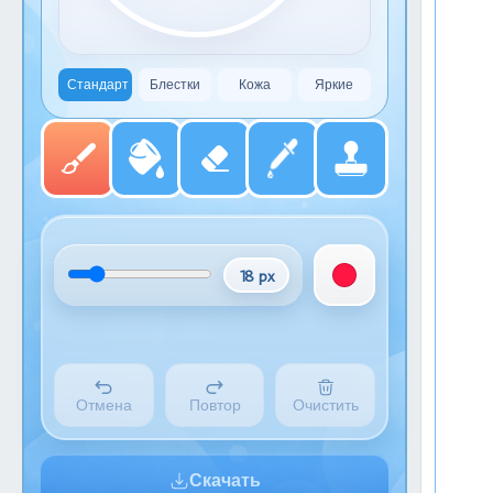
Стандарт
Блестки
Кожа
Яркие
18 px
Отмена
Повтор
Очистить
Скачать