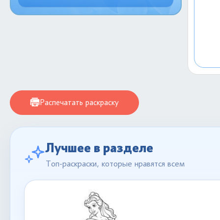
Распечатать раскраску
Лучшее в разделе
Топ-раскраски, которые нравятся всем