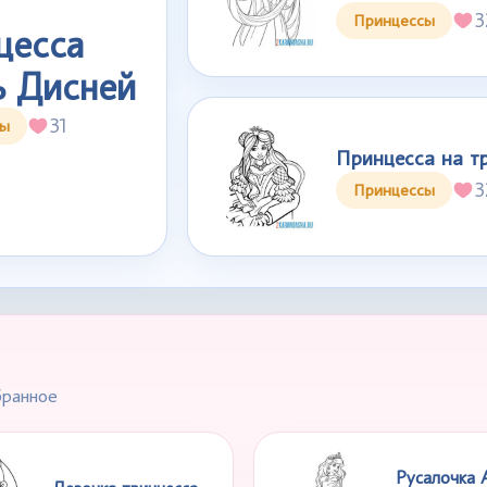
3
Принцессы
цесса
ь Дисней
31
сы
Принцесса на т
3
Принцессы
бранное
Русалочка 