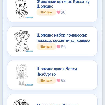
Животные котенок Кисси Бу
Шопкинс
50
Шопкинс
Шопкинс набор принцессы:
помада, косметичка, кольцо
86
Шопкинс
Шопкинс кукла Челси
Чизбургер
95
Шопкинс