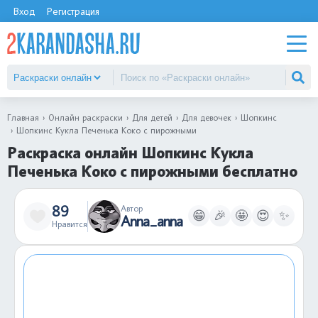
Вход
Регистрация
Главная
Онлайн раскраски
Для детей
Для девочек
Шопкинс
Шопкинс Кукла Печенька Коко с пирожными
Раскраска онлайн Шопкинс Кукла
Печенька Коко с пирожными бесплатно
89
Автор
😁
🎉
🤩
😍
✨
Anna_anna
Нравится