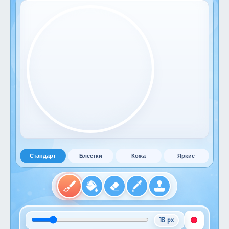
Стандарт
Блестки
Кожа
Яркие
18 px