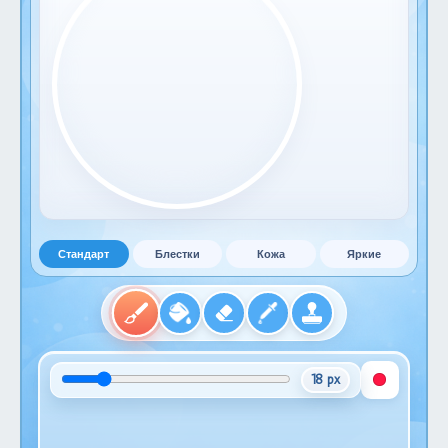
Стандарт
Блестки
Кожа
Яркие
18 px