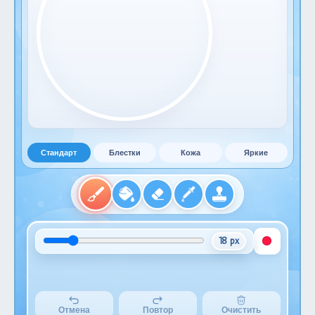
Стандарт
Блестки
Кожа
Яркие
18 px
Отмена
Повтор
Очистить