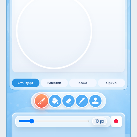
Стандарт
Блестки
Кожа
Яркие
18 px