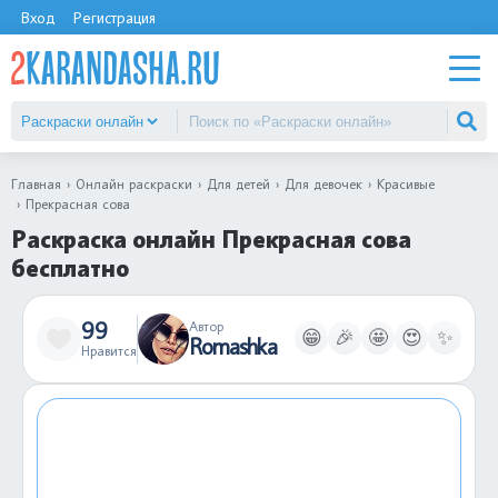
Вход
Регистрация
Главная
Онлайн раскраски
Для детей
Для девочек
Красивые
Прекрасная сова
Раскраска онлайн Прекрасная сова
бесплатно
99
Автор
😁
🎉
🤩
😍
✨
Romashka
Нравится