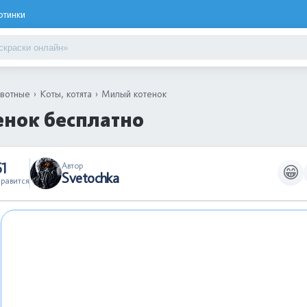
ртинки
вотные
Коты, котята
Милый котенок
енок бесплатно
51
Автор
😁
Svetochka
равится