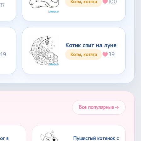
100
Коты, котята
37
Котик спит на луне
49
39
Коты, котята
Все популярные
ог в
Пушистый котенок с