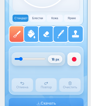
Стандарт
Блестки
Кожа
Яркие
18 px
Отмена
Повтор
Очистить
Скачать