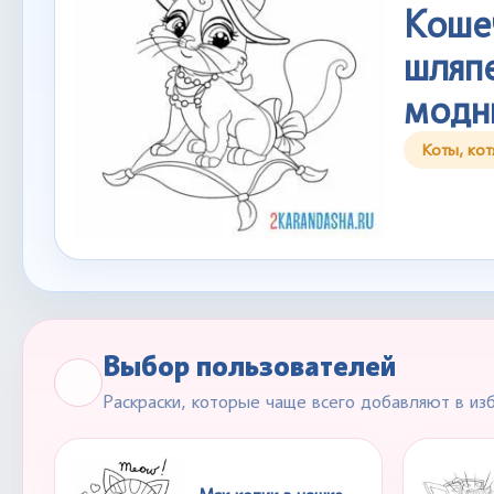
Коше
шляп
модн
Коты, кот
Выбор пользователей
Раскраски, которые чаще всего добавляют в из