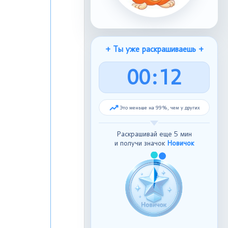
+ Ты уже раскрашиваешь +
0
0
:
1
2
Это меньше на 99%, чем у других
Раскрашивай еще 5 мин
и получи значок
Новичок