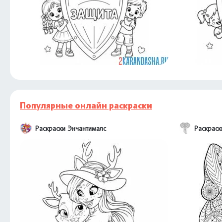
Популярные онлайн раскраски
Раскраски Энчантималс
Раскраск