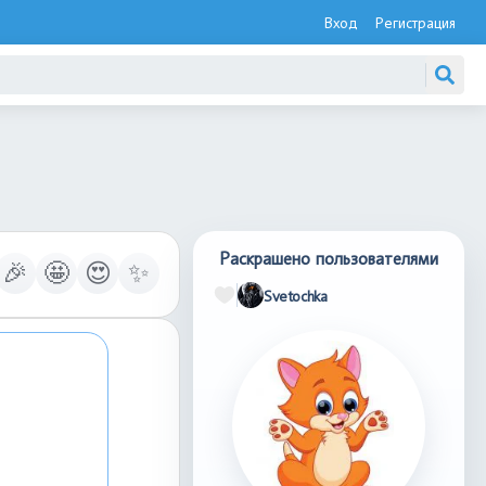
Вход
Регистрация
Раскрашено пользователями
🎉
🤩
😍
✨
Svetochka