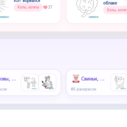
Кот ворвался
облаке
37
Коты, котята
Коты, котят
Коровы, Быки
Свиньи, поросята
асок
85 раскрасок