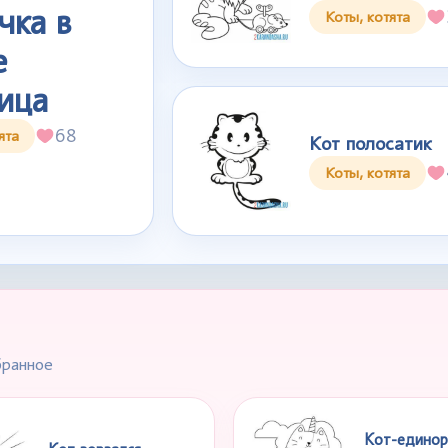
чка в
Коты, котята
е
ица
68
ята
Кот полосатик
Коты, котята
бранное
Кот-единор