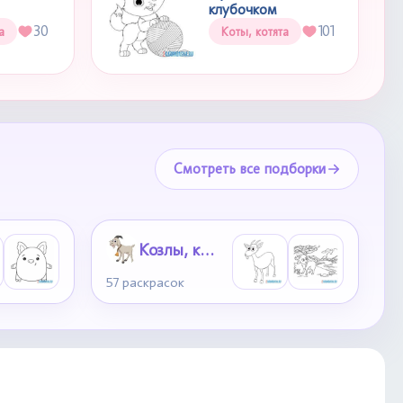
клубочком
30
101
а
Коты, котята
Смотреть все подборки
Козлы, козлята
57 раскрасок