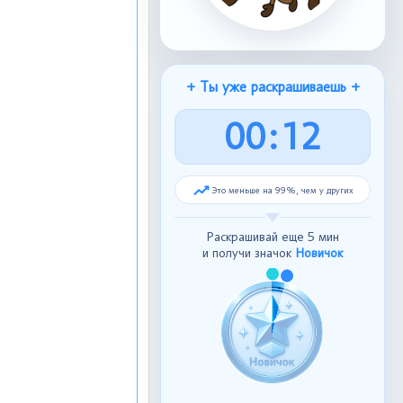
+ Ты уже раскрашиваешь +
0
0
:
1
3
Это меньше на 99%, чем у других
Раскрашивай еще 5 мин
и получи значок
Новичок