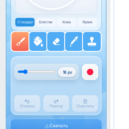
Стандарт
Блестки
Кожа
Яркие
18 px
Отмена
Повтор
Очистить
Скачать