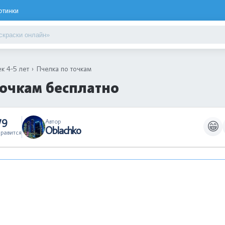
ртинки
к 4-5 лет
Пчелка по точкам
точкам бесплатно
79
Автор
😁
Oblachko
равится