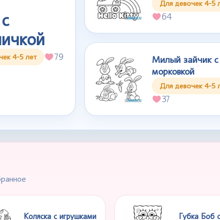
Для девочек 4-5 
 с
64
ничкой
79
чек 4-5 лет
Милый зайчик с
морковкой
Для девочек 4-5 
37
бранное
Коляска с игрушками
Губка Боб 