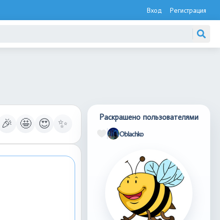
Вход
Регистрация
Раскрашено пользователями
🎉
🤩
😍
✨
Oblachko