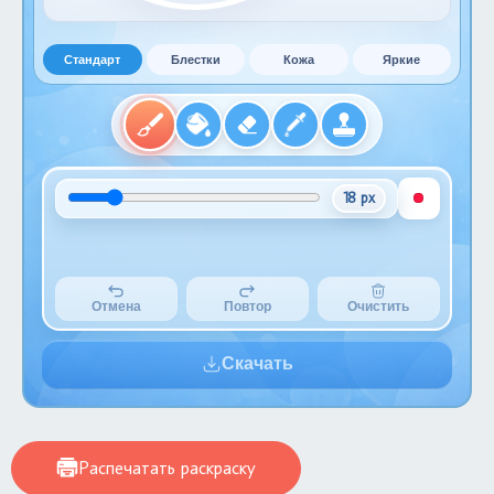
Стандарт
Блестки
Кожа
Яркие
18 px
Отмена
Повтор
Очистить
Скачать
Распечатать раскраску