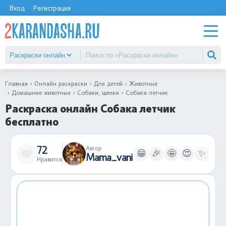
Вход
Регистрация
Главная
Онлайн раскраски
Для детей
Животные
Домашние животные
Собаки, щенки
Собака летчик
Раскраска онлайн Собака летчик
бесплатно
72
Автор
😁
🎉
🤩
😍
✨
Mama_vani
Нравится