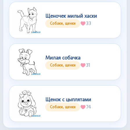
Щеночек милый хаски
33
Собаки, щенки
Милая собачка
31
Собаки, щенки
Щенок с цыплятами
74
Собаки, щенки