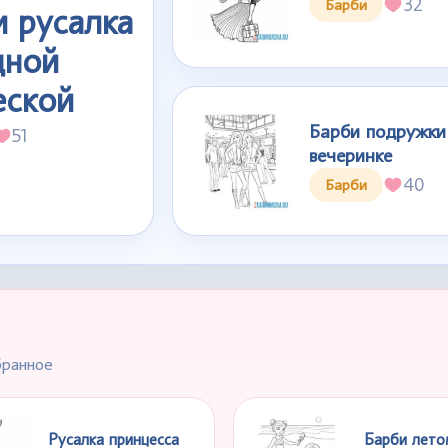
32
Барби
и русалка
дной
еской
Барби подружки
51
вечеринке
40
Барби
бранное
Русалка принцесса
Барби лето