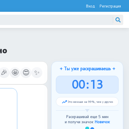
Вход
Регистрация
но
+ Ты уже раскрашиваешь +
🎉
🤩
😍
✨
0
0
:
1
4
Это меньше на 99%, чем у других
Раскрашивай еще 5 мин
и получи значок
Новичок