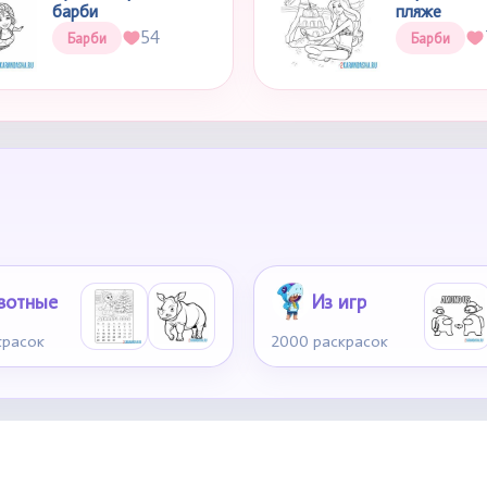
барби
пляже
54
Барби
Барби
вотные
Из игр
красок
2000 раскрасок