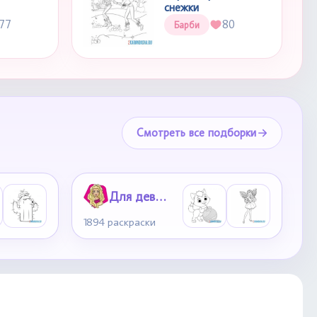
снежки
77
80
Барби
Смотреть все подборки
Для девочек
1894 раскраски