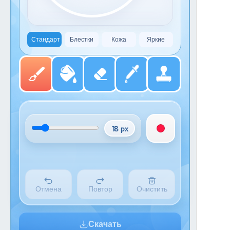
Стандарт
Блестки
Кожа
Яркие
18 px
Отмена
Повтор
Очистить
Скачать