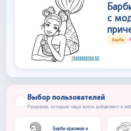
Барб
с мо
прич
Барби
Выбор пользователей
Раскраски, которые чаще всего добавляют в из
Барби красивая в