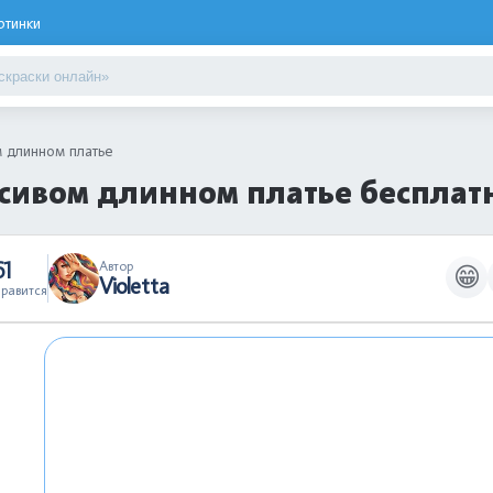
ртинки
 длинном платье
асивом длинном платье бесплат
61
Автор
😁
Violetta
равится