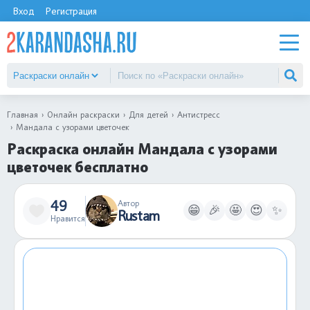
Вход
Регистрация
Главная
Онлайн раскраски
Для детей
Антистресс
Мандала с узорами цветочек
Раскраска онлайн Мандала с узорами
цветочек бесплатно
49
Автор
😁
🎉
🤩
😍
✨
Rustam
Нравится