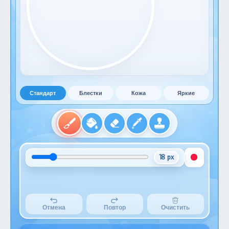
Стандарт
Блестки
Кожа
Яркие
18 px
Отмена
Повтор
Очистить