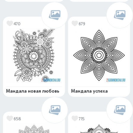
470
679
Мандала новая любовь
Мандала успеха
658
715