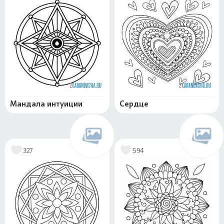
Мандала интуиции
Сердце
327
594