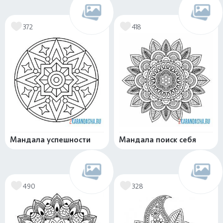
372
418
Мандала успешности
Мандала поиск себя
490
328