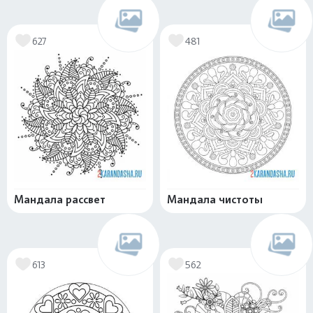
627
481
Мандала рассвет
Мандала чистоты
613
562