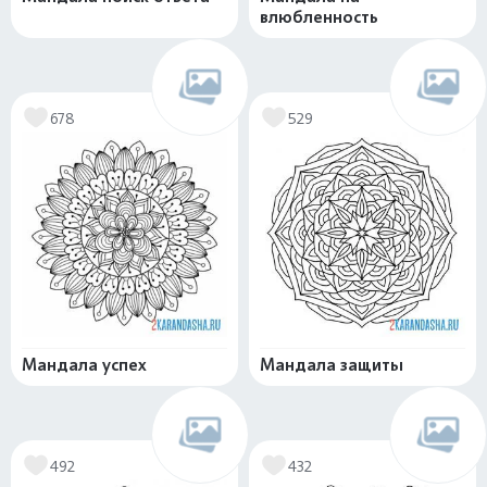
влюбленность
678
529
Мандала успех
Мандала защиты
492
432