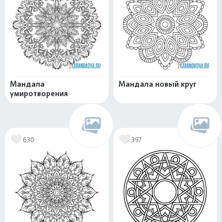
Мандала
Мандала новый круг
умиротворения
630
397