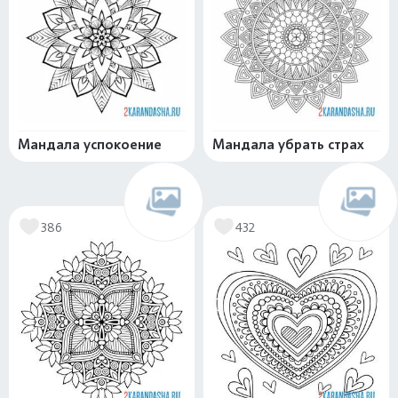
Мандала успокоение
Мандала убрать страх
386
432