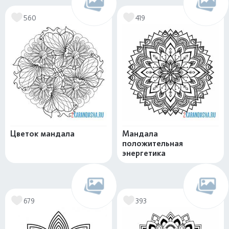
560
419
Цветок мандала
Мандала
положительная
энергетика
679
393