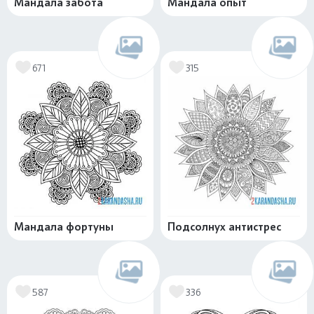
Мандала забота
Мандала опыт
671
315
Мандала фортуны
Подсолнух антистрес
587
336