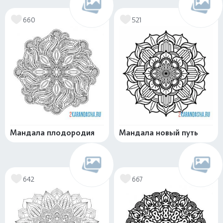
660
521
Мандала плодородия
Мандала новый путь
642
667