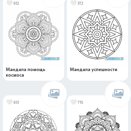
612
372
Мандала помощь
Мандала успешности
космоса
613
715