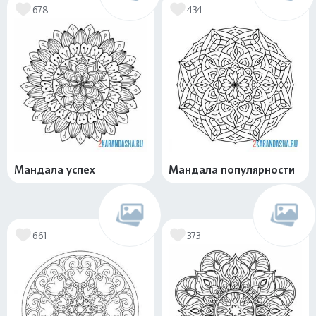
678
434
Мандала успех
Мандала популярности
661
373