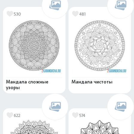
530
481
Мандала сложные
Мандала чистоты
узоры
622
574