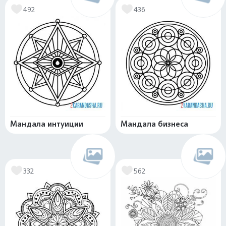
492
436
Мандала интуиции
Мандала бизнеса
332
562