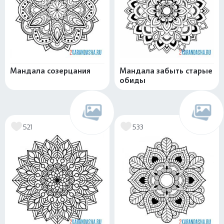
Мандала созерцания
Мандала забыть старые
обиды
521
533