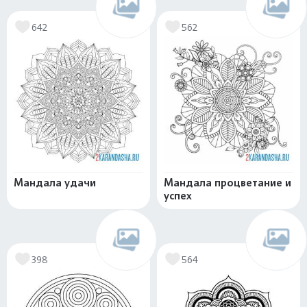
642
562
Мандала удачи
Мандала процветание и
успех
398
564