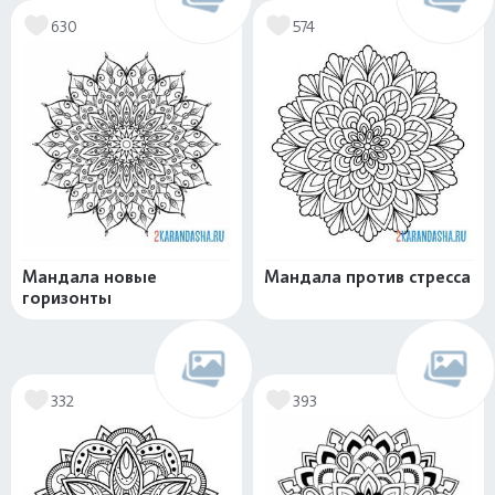
630
574
Мандала новые
Мандала против стресса
горизонты
332
393