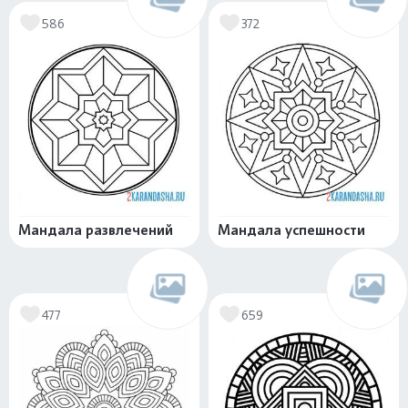
586
372
Мандала развлечений
Мандала успешности
477
659