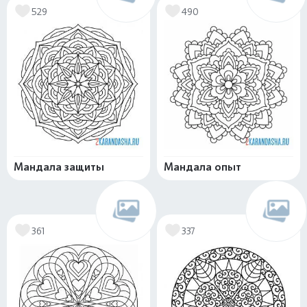
529
490
Мандала защиты
Мандала опыт
361
337