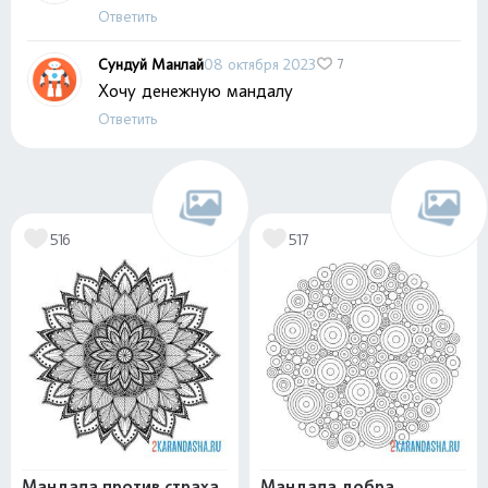
Ответить
Сундуй Манлай
08 октября 2023
7
Хочу денежную мандалу
Ответить
516
517
Мандала против страха
Мандала добра