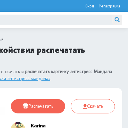
Вход
Регистрация
ия
койствия распечатать
те скачать и
распечатать картинку антистресс Мандала
ски антистресс мандала»
.
Распечатать
Скачать
Karina