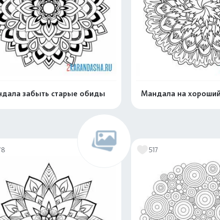
дала забыть старые обиды
Мандала на хороший
Распечатать и скачать
Распечатать и 
78
517