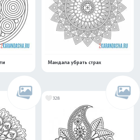
ти
Мандала убрать страх
скачать
Распечатать и скачать
328