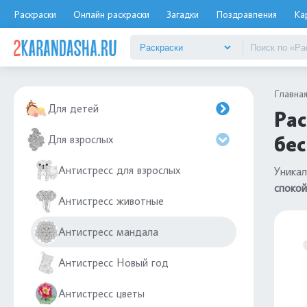
Раскраски
Онлайн раскраски
Загадки
Поздравления
Ка
Главна
Для детей
Рас
бе
Для взрослых
Антистресс для взрослых
Уникал
спокой
Антистресс животные
Антистресс мандала
Антистресс Новый год
Антистресс цветы