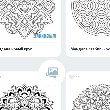
дала новый круг
Мандала стабильнос
Распечатать и скачать
Распечатать и 
93
555