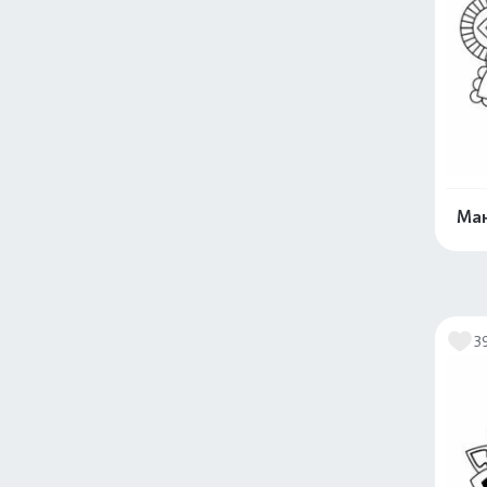
Ман
3