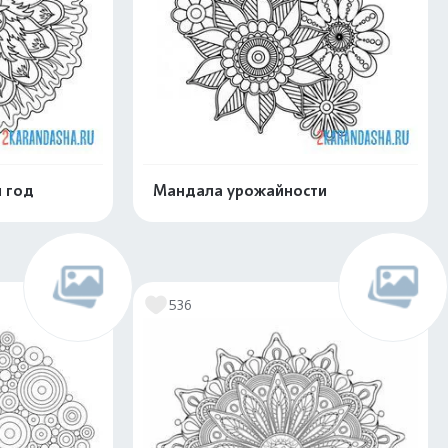
 год
Мандала урожайности
скачать
Распечатать и скачать
536