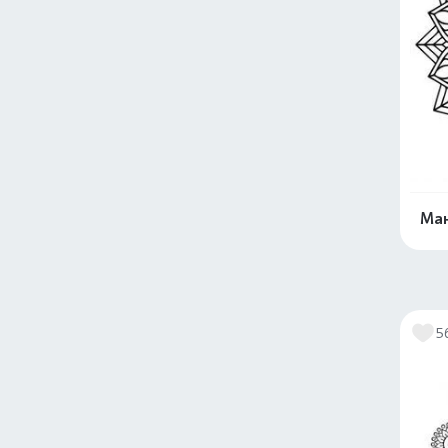
Ман
5