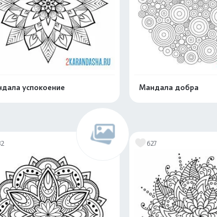
дала успокоение
Мандала добра
Распечатать и скачать
Распечатать и 
32
627