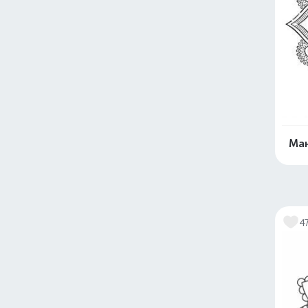
Ман
4