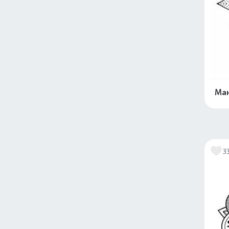
Ман
3