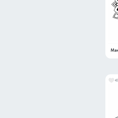
Ман
4