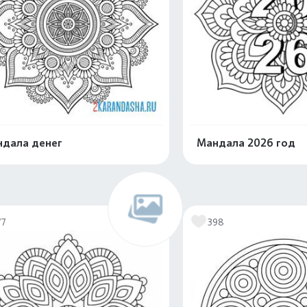
дала денег
Мандала 2026 год
Распечатать и скачать
Распечатать и 
77
398