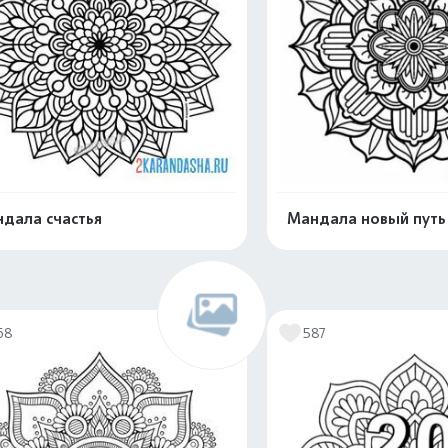
дала счастья
Мандала новый путь
Распечатать и скачать
Распечатать и 
68
587