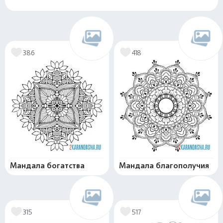
386
418
Мандала богатства
Мандала благополучия
315
517