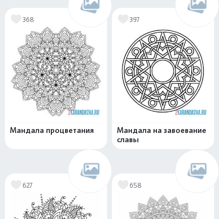
368
397
Мандала процветания
Мандала на завоевание
славы
627
658