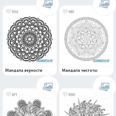
502
481
Мандала верности
Мандала чистоты
671
690