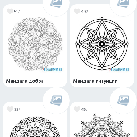
517
492
Мандала добра
Мандала интуиции
337
418