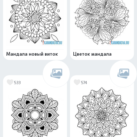
Мандала новый виток
Цветок мандала
533
574