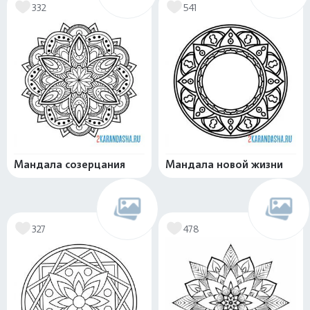
332
541
Мандала созерцания
Мандала новой жизни
327
478