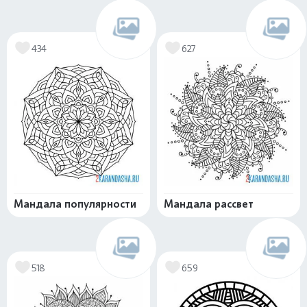
434
627
Мандала популярности
Мандала рассвет
518
659