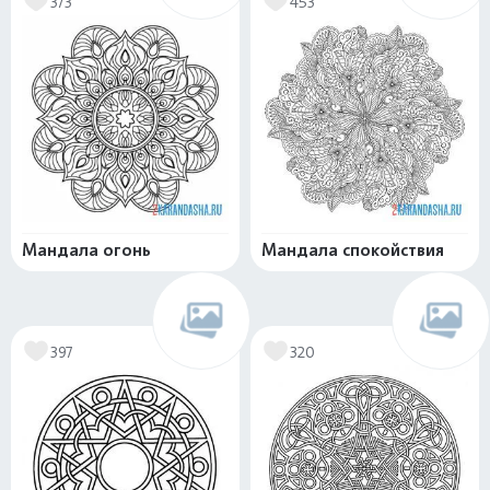
373
453
Мандала огонь
Мандала спокойствия
397
320