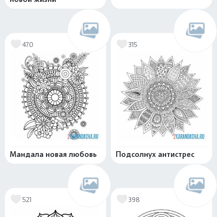
470
315
Мандала новая любовь
Подсолнух антистрес
521
398