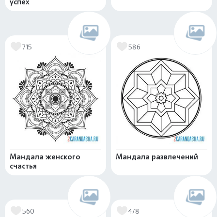
успех
715
586
Мандала женского
Мандала развлечений
счастья
560
478