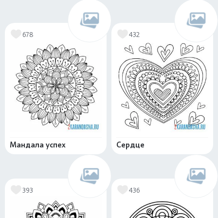
678
432
Мандала успех
Сердце
393
436