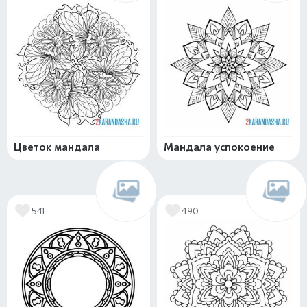
Цветок мандала
Мандала успокоение
541
490