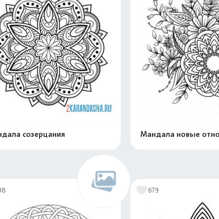
дала созерцания
Мандала новые отн
Распечатать и скачать
Распечатать и 
38
679