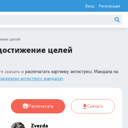
Вход
Регистрация
ение целей
 достижение целей
те скачать и
распечатать картинку антистресс Мандала на
раскраски антистресс мандала»
.
Распечатать
Скачать
Zvezda