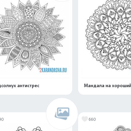
солнух антистрес
Мандала на хороший
Распечатать и скачать
Распечатать и 
90
660