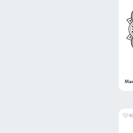
Ман
6