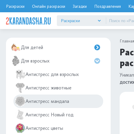
Раскраски
Онлайн раскраски
Загадки
Поздравления
Ка
Главна
Для детей
Рас
рас
Для взрослых
Антистресс для взрослых
Уникал
дости
Антистресс животные
Антистресс мандала
Антистресс Новый год
Антистресс цветы