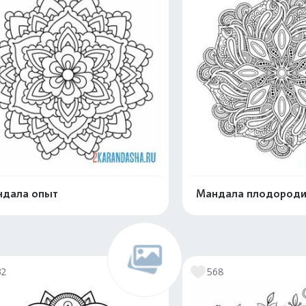
ндала опыт
Мандала плодороди
Распечатать и скачать
Распечатать и 
32
568