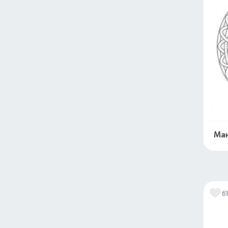
Ман
6