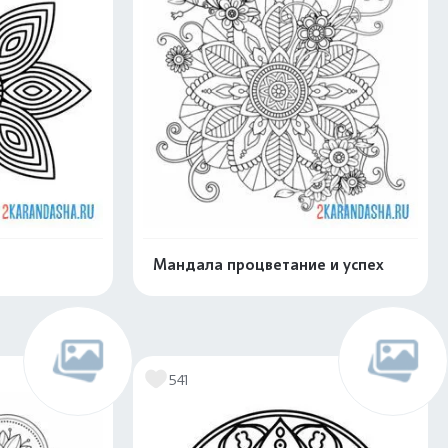
Мандала процветание и успех
скачать
Распечатать и скачать
541