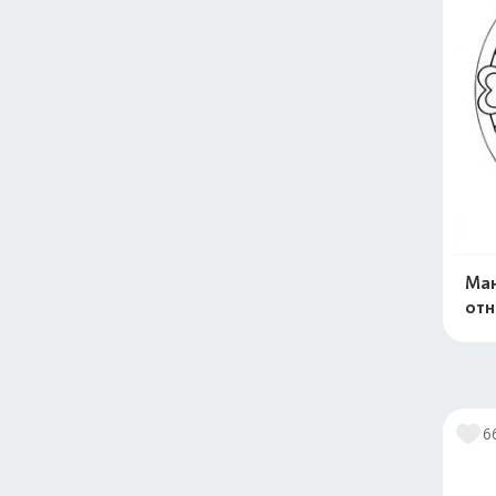
Ман
отн
6