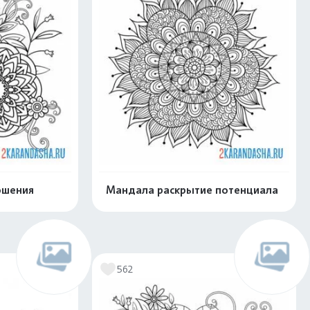
ошения
Мандала раскрытие потенциала
скачать
Распечатать и скачать
562