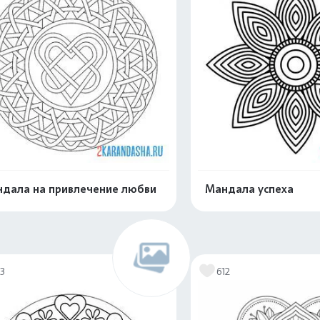
дала на привлечение любви
Мандала успеха
Распечатать и скачать
Распечатать и 
13
612