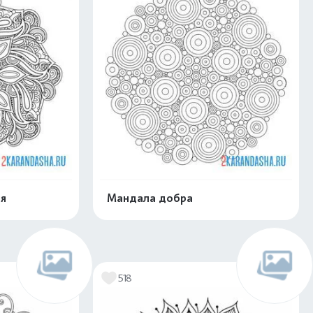
я
Мандала добра
скачать
Распечатать и скачать
518