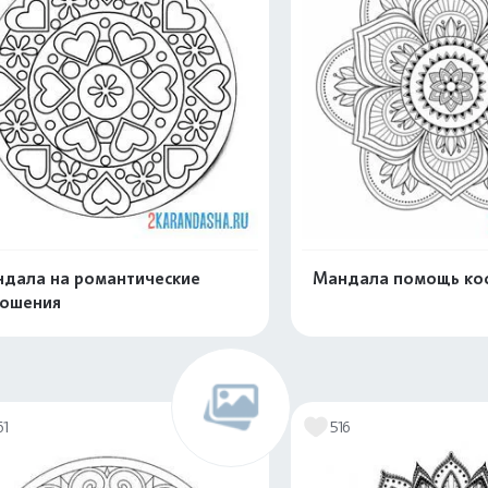
дала на романтические
Мандала помощь ко
ошения
Распечатать и скачать
Распечатать и 
61
516