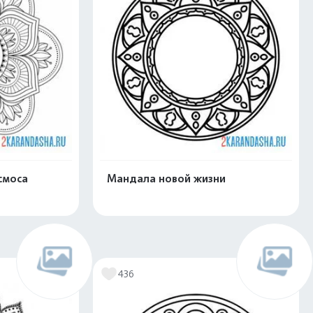
смоса
Мандала новой жизни
скачать
Распечатать и скачать
436