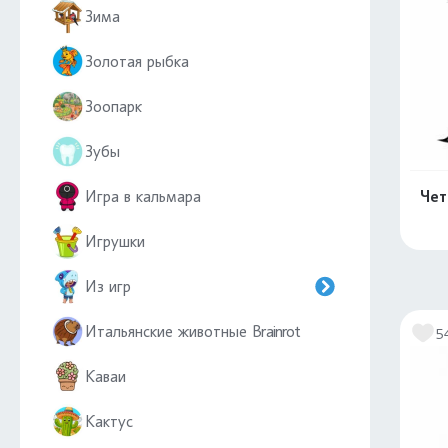
Зима
Золотая рыбка
Зоопарк
Зубы
Игра в кальмара
Чет
Игрушки
Из игр
Итальянские животные Brainrot
5
Каваи
Кактус