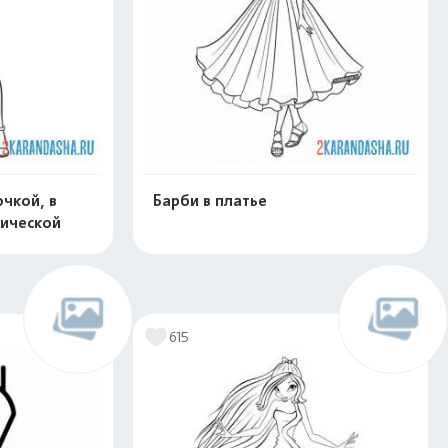
очкой, в
Барби в платье
рической
скачать
Распечатать и скачать
615