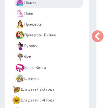
Платья
Пони
Принцессы
Принцессы Диснея
Русалки
Феи
Хелло Китти
Шопкинс
Для детей 2-3 года
Для детей 3-4 года