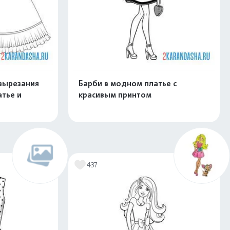
вырезания
Барби в модном платье с
тье и
красивым принтом
скачать
Распечатать и скачать
437