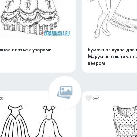
ное платье с узорами
Бумажная кукла для 
Маруся в пышном пла
веером
Распечатать и скачать
Распечатать и 
28
647