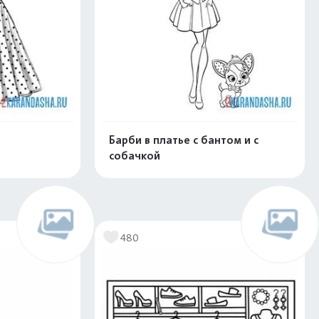
Барби в платье с бантом и с
собачкой
скачать
Распечатать и скачать
480