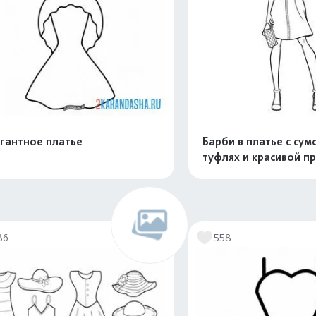
гантное платье
Барби в платье с сум
туфлях и красивой п
Распечатать и скачать
Распечатать и 
86
558