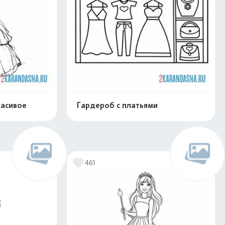
расивое
Гардероб с платьями
скачать
Распечатать и скачать
461