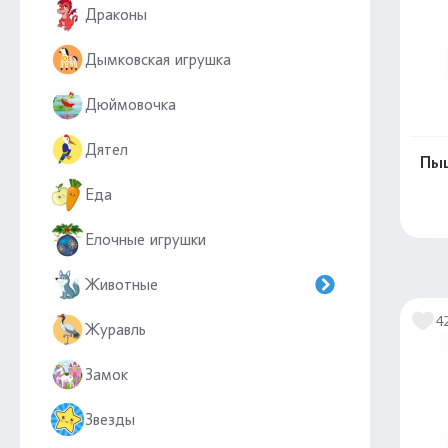
Драконы
Дымковская игрушка
Дюймовочка
Дятел
Пыш
Еда
Елочные игрушки
Животные
4
Журавль
Замок
Звезды