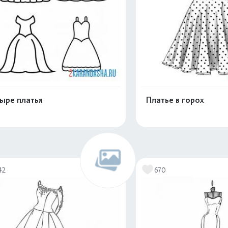
ыре платья
Платье в горох
Распечатать и скачать
Распечатать и 
42
670