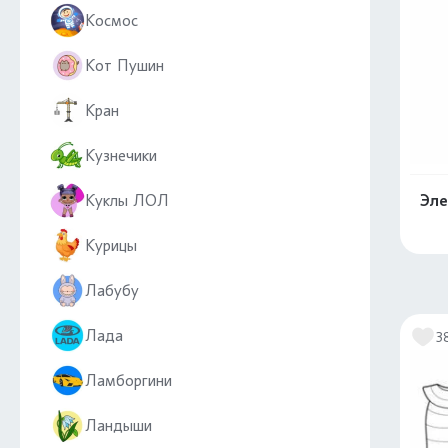
Космос
Кот Пушин
Кран
Кузнечики
Куклы ЛОЛ
Эле
Курицы
Лабубу
Лада
3
Ламборгини
Ландыши