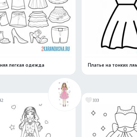
няя легкая одежда
Платье на тонких ля
Распечатать и скачать
Распечатать и 
42
333