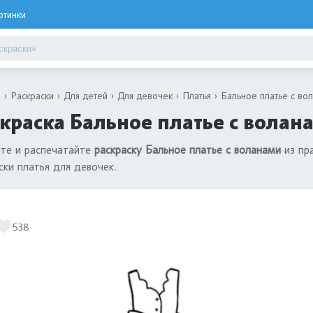
ртинки
я
Раскраски
Для детей
Для девочек
Платья
Бальное платье с во
краска Бальное платье с волан
те и распечатайте
раскраску Бальное платье с воланами
из пр
ски платья для девочек.
538