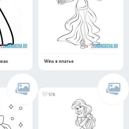
мках
Winx в платье
скачать
Распечатать и скачать
578