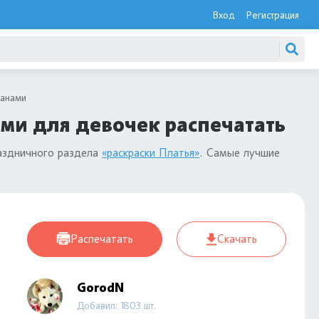
Вход
Регистрация
ланами
ами для девочек распечатать
аздничного раздела
«раскраски Платья»
. Самые лучшие
Распечатать
Скачать
GorodN
Добавил: 1803 шт.