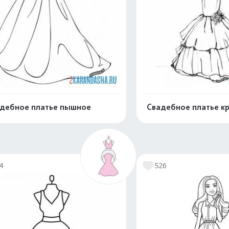
дебное платье пышное
Свадебное платье к
Распечатать и скачать
Распечатать и 
14
526