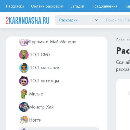
Косметика
Раскраски
Онлайн раскраски
Загадки
Поздравления
Ка
Красивые
Куклы
Главна
Куроми и Май Мелоди
Рас
ЛОЛ OMG
Скачай
ЛОЛ малышки
раскра
ЛОЛ питомцы
Милые
Монстр Хай
Ногти