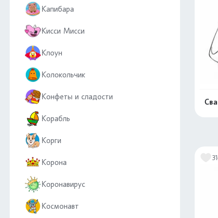
Капибара
Кисси Мисси
Клоун
Колокольчик
Конфеты и сладости
Сва
Корабль
Корги
3
Корона
Коронавирус
Космонавт