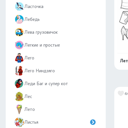
Ласточка
Лебедь
Лева грузовичок
Легкие и простые
Лего
Лет
Лего Ниндзяго
Леди Баг и супер кот
4
Лес
Лето
Листья