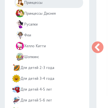
Принцессы
Принцессы Диснея
Русалки
Феи
Хелло Китти
Шопкинс
Для детей 2-3 года
Для детей 3-4 года
Для детей 4-5 лет
Для детей 5-6 лет