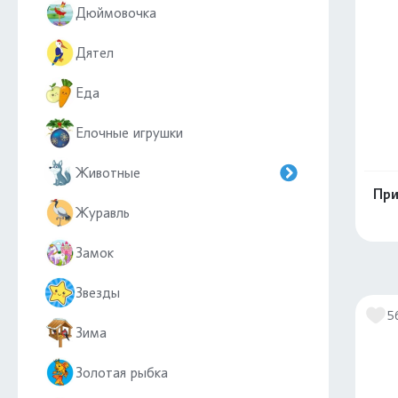
Дюймовочка
Дятел
Еда
Елочные игрушки
Животные
При
Журавль
Замок
Звезды
5
Зима
Золотая рыбка