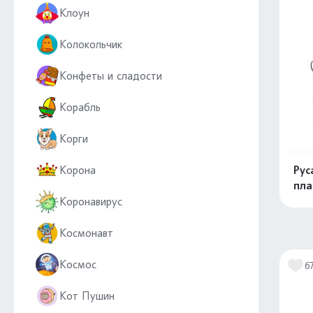
Клоун
Колокольчик
Конфеты и сладости
Корабль
Корги
Корона
Рус
пла
Коронавирус
Космонавт
Космос
6
Кот Пушин