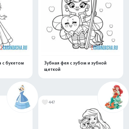
 с букетом
Зубная фея с зубом и зубной
щеткой
скачать
Распечатать и скачать
447