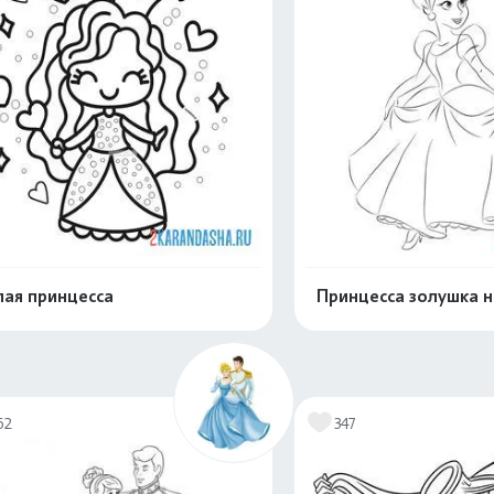
ая принцесса
Принцесса золушка н
Распечатать и скачать
Распечатать и 
62
347