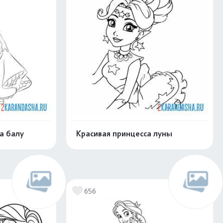
а балу
Красивая принцесса луны
скачать
Распечатать и скачать
656