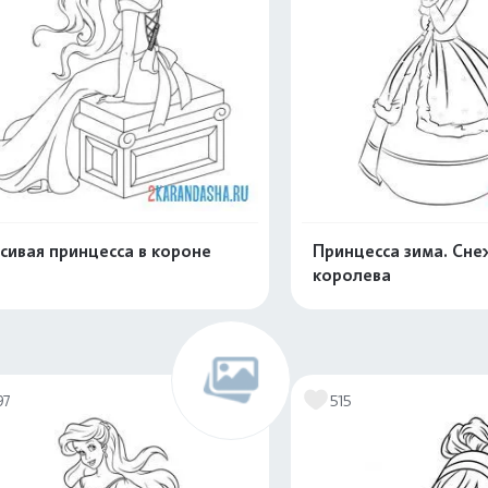
сивая принцесса в короне
Принцесса зима. Сне
королева
Распечатать и скачать
Распечатать и 
97
515