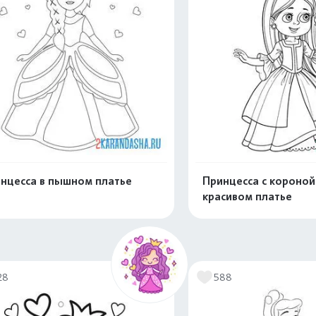
нцесса в пышном платье
Принцесса с короной 
красивом платье
Распечатать и скачать
Распечатать и 
28
588