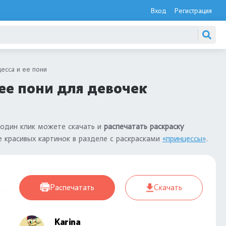
Вход
Регистрация
есса и ее пони
ее пони для девочек
 один клик можете скачать и
распечатать раскраску
е красивых картинок в разделе с раскрасками
«принцессы»
.
Распечатать
Скачать
Karina