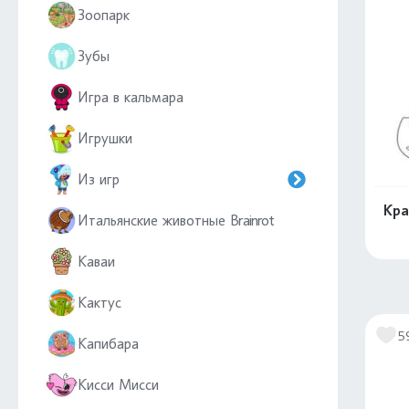
Зоопарк
Зубы
Игра в кальмара
Игрушки
Из игр
Кра
Итальянские животные Brainrot
Каваи
Кактус
5
Капибара
Кисси Мисси