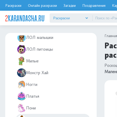
Куклы
Раскраски
Онлайн раскраски
Загадки
Поздравления
Ка
Куроми и Май Мелоди
ЛОЛ OMG
Главна
ЛОЛ малышки
Рас
ЛОЛ питомцы
рас
Милые
Роскош
Малень
Монстр Хай
Ногти
Платья
Пони