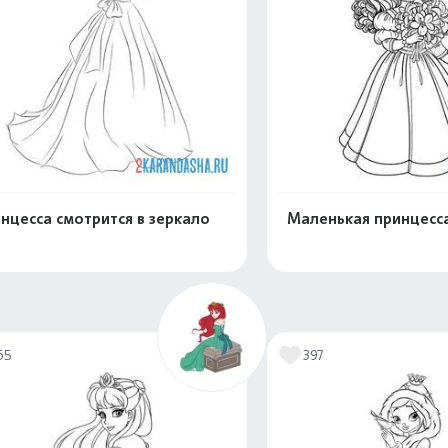
нцесса смотрится в зеркало
Маленькая принцесса
Распечатать и скачать
Распечатать и 
65
397