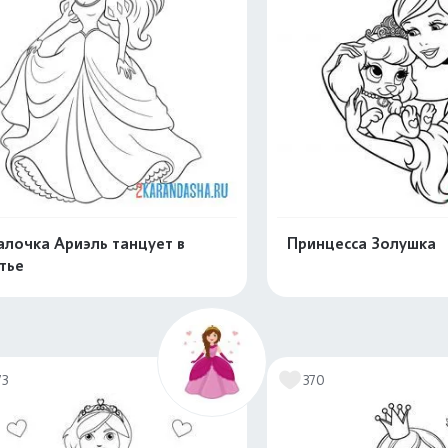
алочка Ариэль танцует в
Принцесса Золушка
тье
Распечатать и скачать
Распечатать и 
73
370