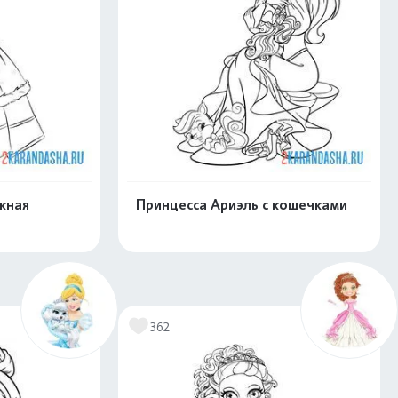
жная
Принцесса Ариэль с кошечками
скачать
Распечатать и скачать
362