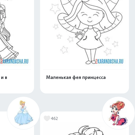
и в
Маленькая фея принцесса
скачать
Распечатать и скачать
462