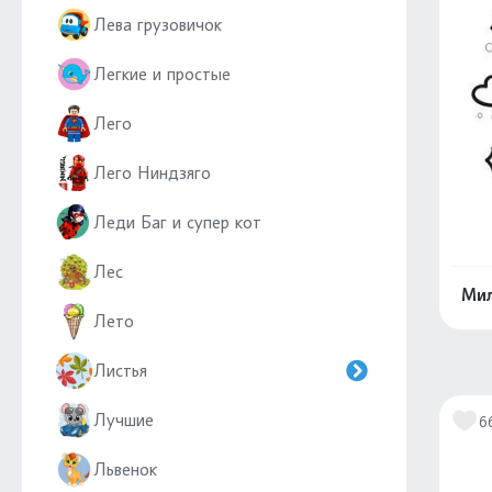
Лева грузовичок
Легкие и простые
Лего
Лего Ниндзяго
Леди Баг и супер кот
Лес
Мил
Лето
Листья
Лучшие
6
Львенок