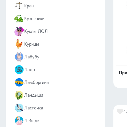
Кран
Кузнечики
Куклы ЛОЛ
Курицы
Лабубу
Лада
При
Ламборгини
Ландыши
Ласточка
4
Лебедь