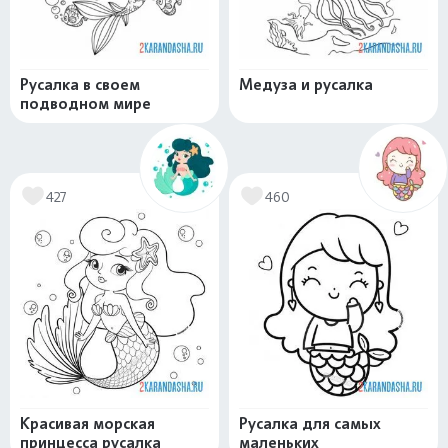
Русалка в своем
Медуза и русалка
подводном мире
427
460
Красивая морская
Русалка для самых
принцесса русалка
маленьких