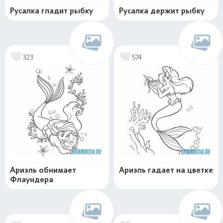
Русалка гладит рыбку
Русалка держит рыбку
323
574
Ариэль обнимает
Ариэль гадает на цветке
Флаундера