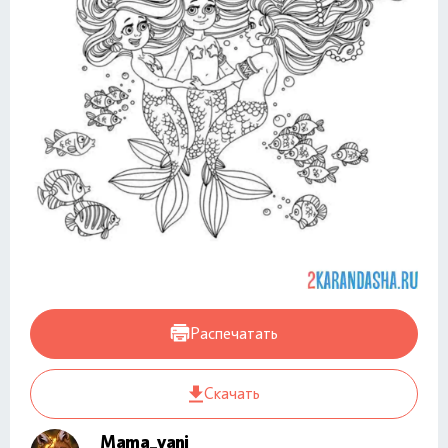
Распечатать
Скачать
Mama_vani