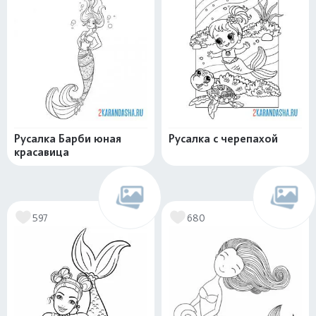
Русалка Барби юная
Русалка с черепахой
красавица
597
680