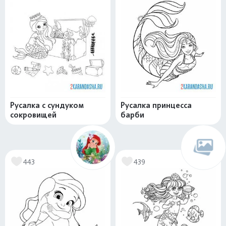
Русалка с сундуком
Русалка принцесса
сокровищей
барби
443
439