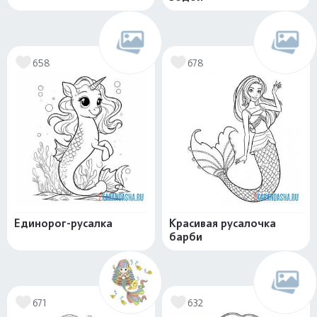
658
678
Единорог-русалка
Красивая русалочка
барби
671
632