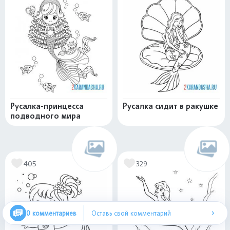
Русалка-принцесса
Русалка сидит в ракушке
подводного мира
405
329
›
0 комментариев
Оставь свой комментарий