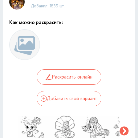
Добавил: 1835 шт.
Как можно раскрасить:
Раскрасить онлайн
Добавить свой вариант