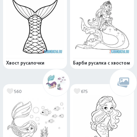
Хвост русалочки
Барби русалка с хвостом
560
675