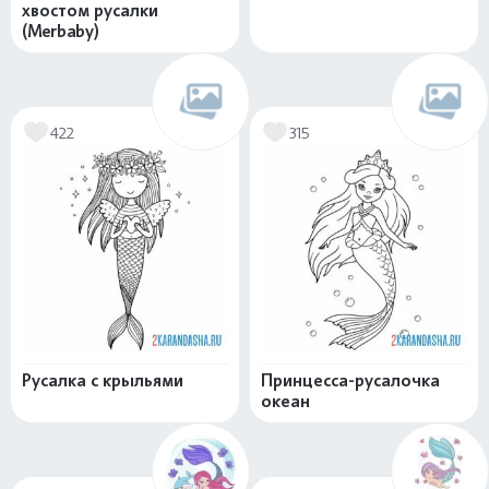
хвостом русалки
(Merbaby)
422
315
Русалка с крыльями
Принцесса-русалочка
океан