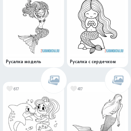
Русалка модель
Русалка с сердечком
617
417