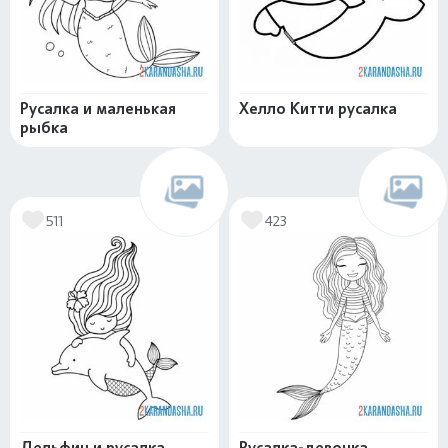
Русалка и маленькая
Хелло Китти русалка
рыбка
511
423
Дельфин и русалка
Русалка-девочка