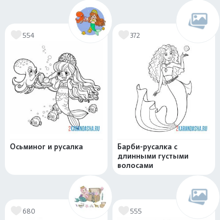
554
372
Осьминог и русалка
Барби-русалка с
длинными густыми
волосами
680
555