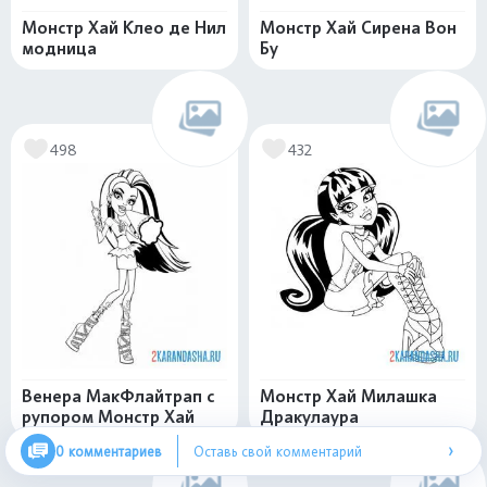
Монстр Хай Клео де Нил
Монстр Хай Сирена Вон
модница
Бу
498
432
Венера МакФлайтрап с
Монстр Хай Милашка
рупором Монстр Хай
Дракулаура
›
0 комментариев
Оставь свой комментарий