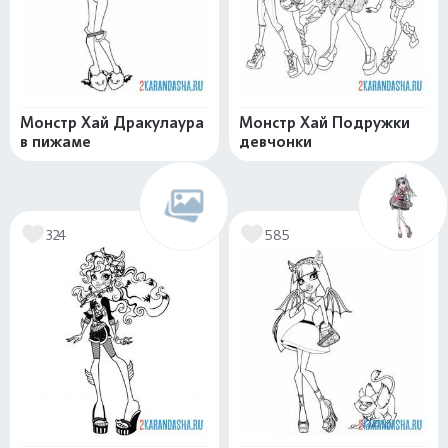
Монстр Хай Дракулаура
Монстр Хай Подружки
в пижаме
девчонки
324
585