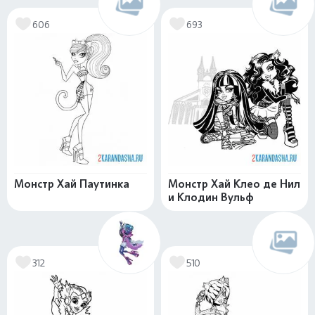
606
693
Монстр Хай Паутинка
Монстр Хай Клео де Нил
и Клодин Вульф
312
510