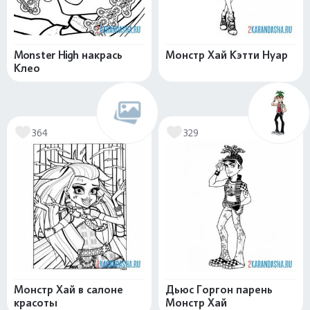
Monster High накрась
Монстр Хай Кэтти Нуар
Клео
364
329
Монстр Хай в салоне
Дьюс Горгон парень
красоты
Монстр Хай