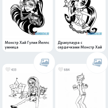
Монстр Хай Гулия Йелпс
Дракулаура с
умница
сердечками Монстр Хай
433
684