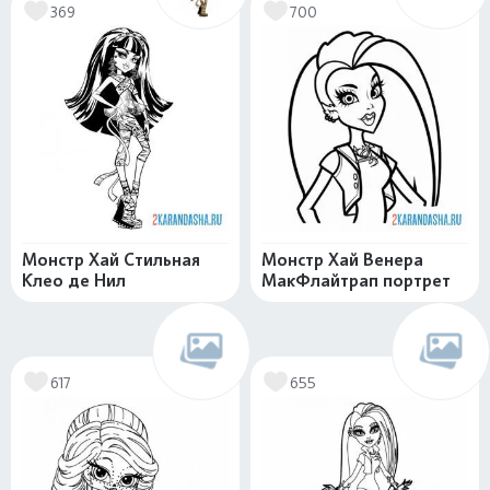
369
700
Монстр Хай Стильная
Монстр Хай Венера
Клео де Нил
МакФлайтрап портрет
617
655