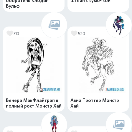
оборотень Клодин
Штейн с сумочкой
Вульф
310
520
Венера МакФлайтрап в
Авиа Троттер Монстр
полный рост Монстр Хай
Хай