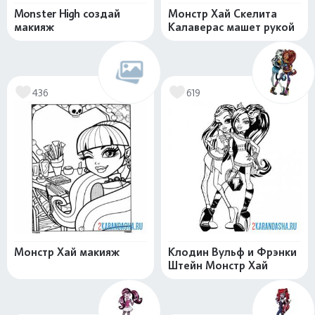
Monster High создай
Монстр Хай Скелита
макияж
Калаверас машет рукой
436
619
Монстр Хай макияж
Клодин Вульф и Фрэнки
Штейн Монстр Хай