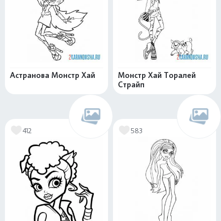
Астранова Монстр Хай
Монстр Хай Торалей
Страйп
412
583