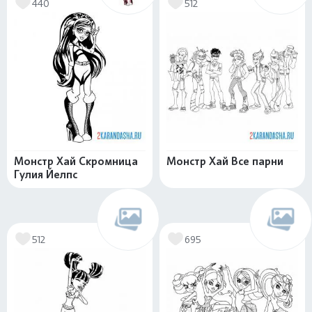
440
512
Монстр Хай Скромница
Монстр Хай Все парни
Гулия Йелпс
512
695