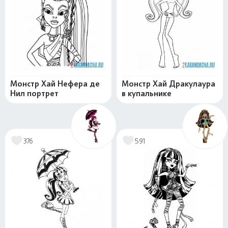
Монстр Хай Нефера де
Монстр Хай Дракулаура
Нил портрет
в купальнике
376
591