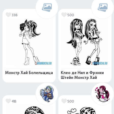
338
500
Монстр Хай Болельщица
Клео де Нил и Фрэнки
Штейн Монстр Хай
418
500