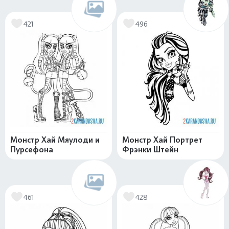
421
496
Монстр Хай Мяулоди и
Монстр Хай Портрет
Пурсефона
Фрэнки Штейн
461
428