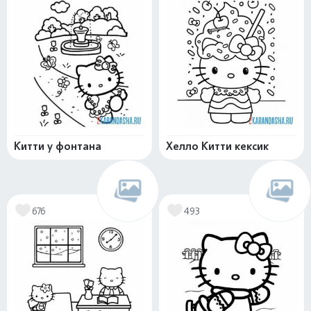
Китти у фонтана
Хелло Китти кексик
676
493