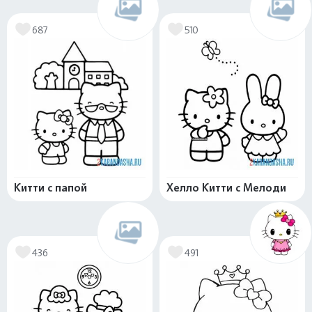
687
510
Китти с папой
Хелло Китти с Мелоди
436
491