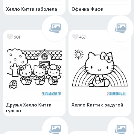
Хелло Китти заболела
Офечка Фифи
601
457
Друзья Хелло Китти
Хелло Китти с радугой
гуляют