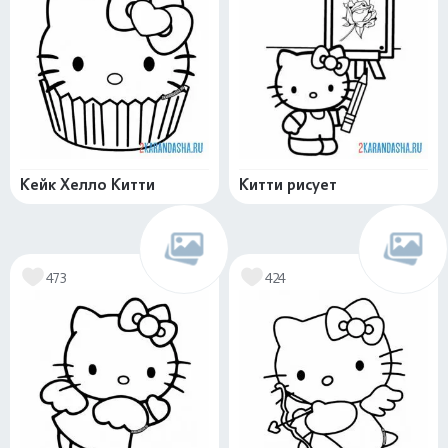
Кейк Хелло Китти
Китти рисует
473
424