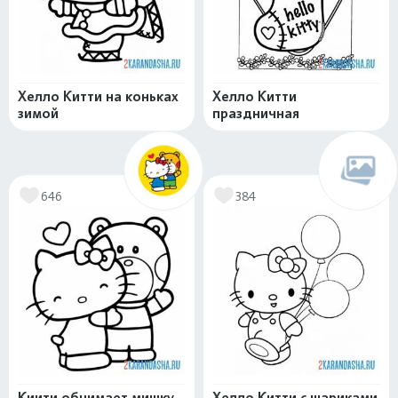
Хелло Китти на коньках
Хелло Китти
зимой
праздничная
646
384
Киити обнимает мишку
Хелло Китти с шариками