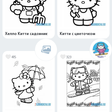
Хелло Китти садовник
Китти с цветочком
415
323