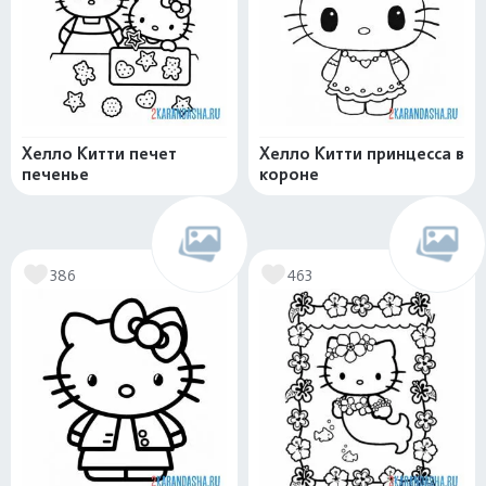
Хелло Китти печет
Хелло Китти принцесса в
печенье
короне
386
463