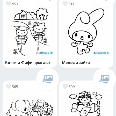
453
344
Китти и Фифи прыгают
Мелоди зайка
565
309