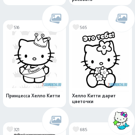
516
565
Принцесса Хелло Китти
Хелло Китти дарит
цветочки
321
685