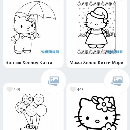
Зонтик Хеллоу Китти
Мама Хелло Китти Мэри
649
443