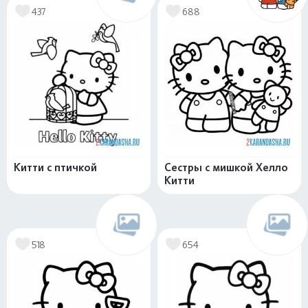
437
688
Китти с птичкой
Сестры с мишкой Хелло
Китти
518
654