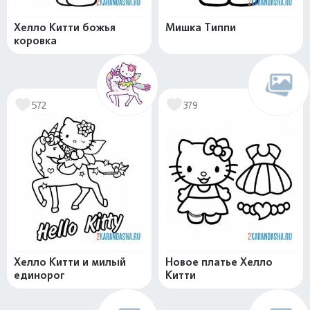
Хелло Китти божья
Мишка Типпи
коровка
572
379
Хелло Китти и милый
Новое платье Хелло
единорог
Китти