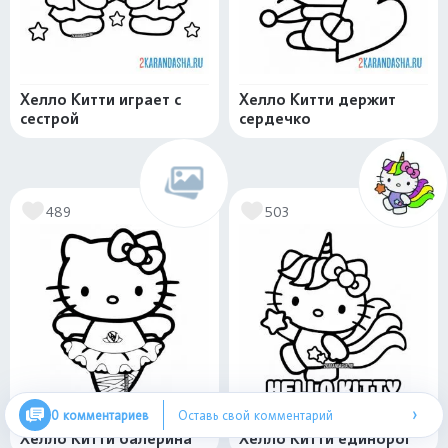
Хелло Китти играет с
Хелло Китти держит
сестрой
сердечко
489
503
›
0 комментариев
Оставь свой комментарий
Хелло Китти балерина
Хелло Китти единорог