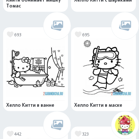
Томас
693
695
Хелло Китти в ванне
Хелло Китти в маске
442
323