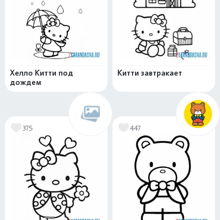
Хелло Китти под
Китти завтракает
дождем
375
447