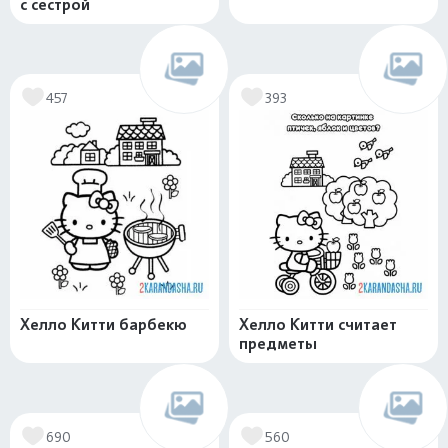
с сестрой
457
393
Хелло Китти барбекю
Хелло Китти считает
предметы
690
560