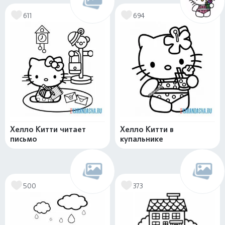
611
694
Хелло Китти читает
Хелло Китти в
письмо
купальнике
500
373