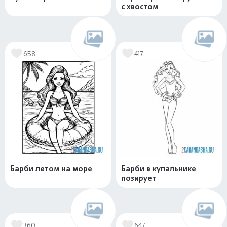
с хвостом
658
417
Барби летом на море
Барби в купальнике
позирует
360
647