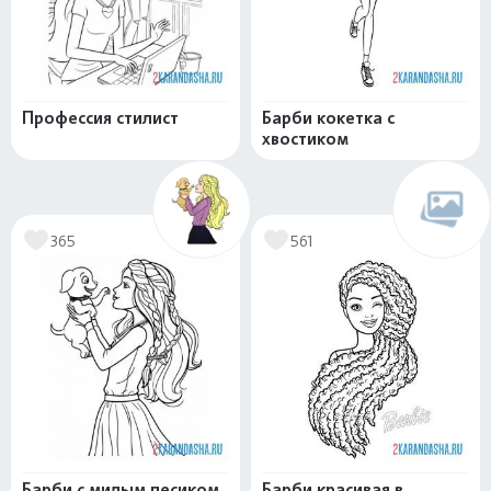
Профессия стилист
Барби кокетка с
хвостиком
365
561
Барби с милым песиком
Барби красивая в