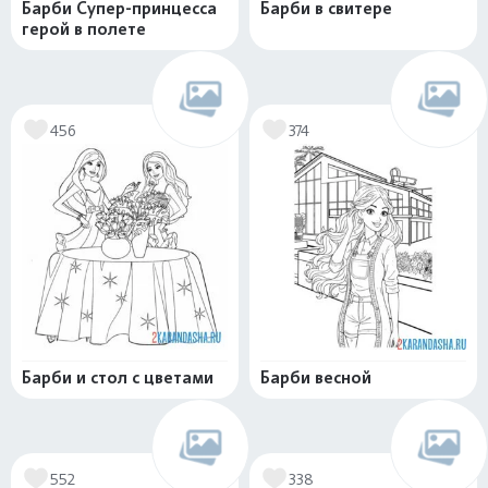
Барби Супер-принцесса
Барби в свитере
герой в полете
456
374
Барби и стол с цветами
Барби весной
552
338