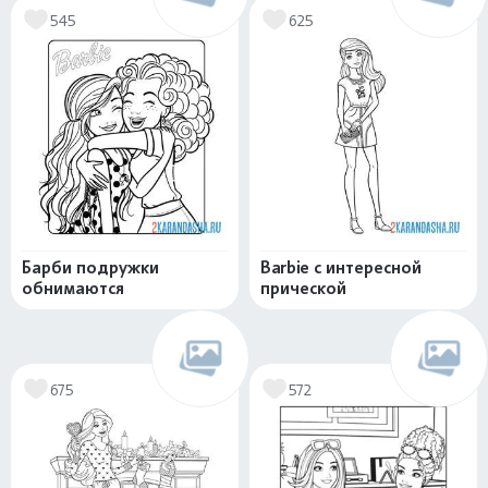
545
625
Барби подружки
Barbie с интересной
обнимаются
прической
675
572