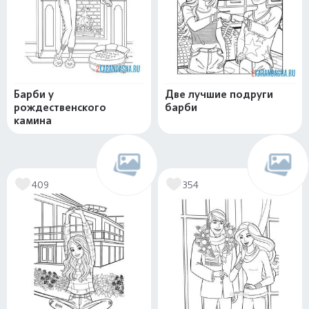
Барби у
Две лучшие подруги
рождественского
барби
камина
409
354