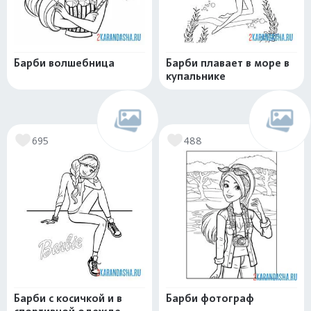
Барби волшебница
Барби плавает в море в
купальнике
695
488
Барби с косичкой и в
Барби фотограф