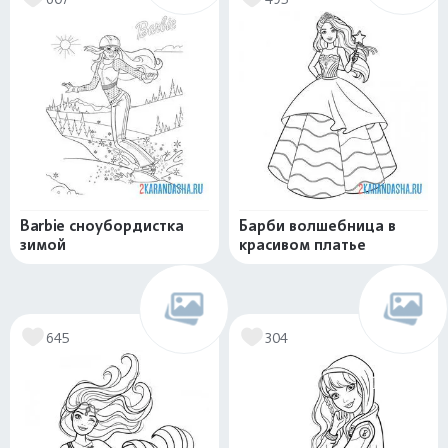
Barbie сноубордистка
Барби волшебница в
зимой
красивом платье
645
304