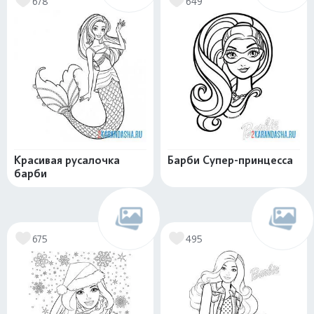
678
649
Красивая русалочка
Барби Супер-принцесса
барби
675
495