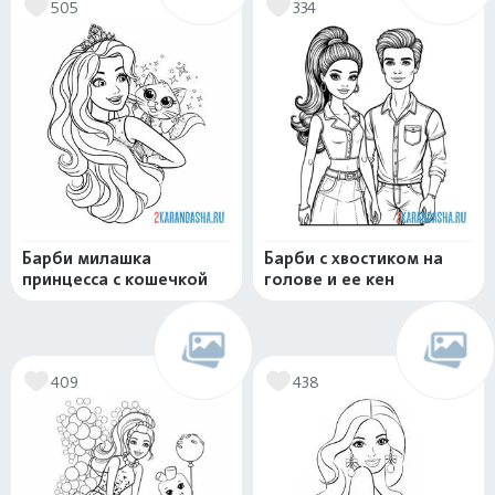
505
334
Барби милашка
Барби с хвостиком на
принцесса с кошечкой
голове и ее кен
409
438