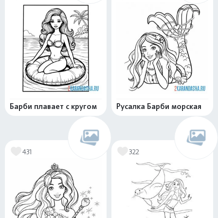
Барби плавает с кругом
Русалка Барби морская
431
322