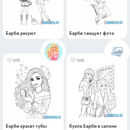
Барби рисуют
Барби танцует фото
678
308
Барби красит губы
Кукла Барби в салоне