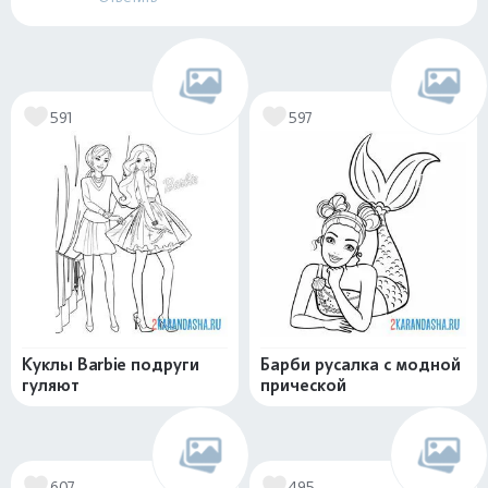
591
597
Куклы Barbie подруги
Барби русалка с модной
гуляют
прической
607
495