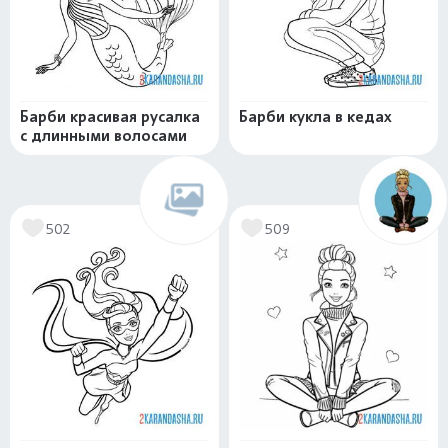
Барби красивая русалка
Барби кукла в кедах
с длинными волосами
502
509