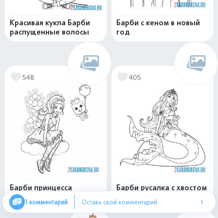
Красивая кукла Барби
Барби с кеном в новый
распущенные волосы
год
548
405
Барби принцесса
Барби русалка с хвостом
дримтопия
›
1 комментарий
Оставь свой комментарий