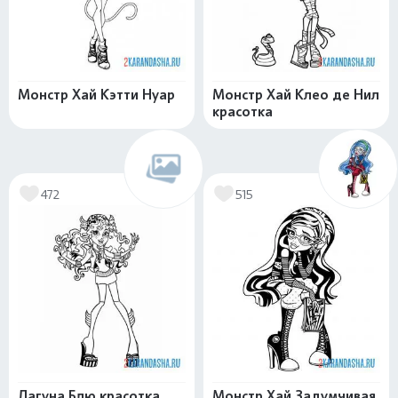
Монстр Хай Кэтти Нуар
Монстр Хай Клео де Нил
красотка
472
515
Лагуна Блю красотка
Монстр Хай Задумчивая