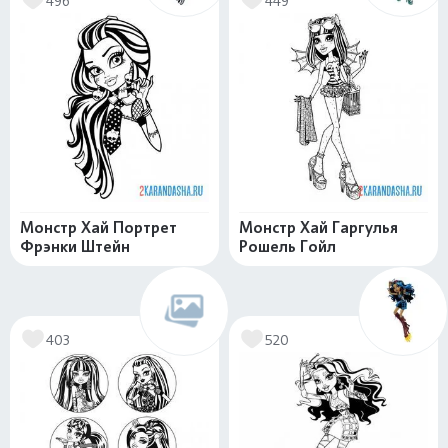
496
449
Монстр Хай Портрет
Монстр Хай Гаргулья
Фрэнки Штейн
Рошель Гойл
403
520