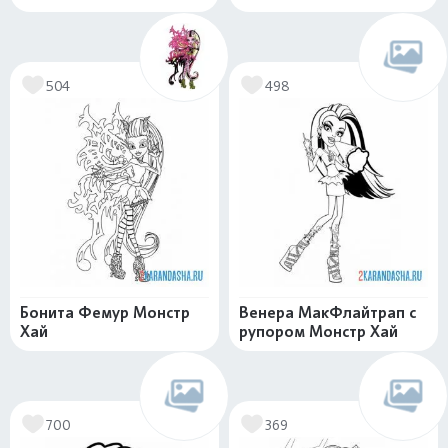
504
498
Бонита Фемур Монстр
Венера МакФлайтрап с
Хай
рупором Монстр Хай
700
369