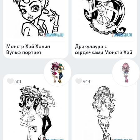
Монстр Хай Холин
Дракулаура с
Вульф портрет
сердечками Монстр Хай
601
544