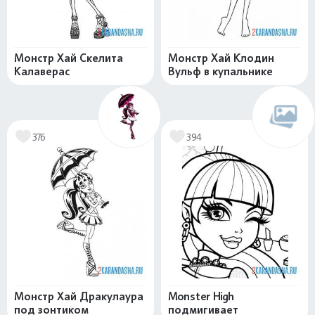
Монстр Хай Скелита
Монстр Хай Клодин
Калаверас
Вульф в купальнике
376
394
Монстр Хай Дракулаура
Monster High
под зонтиком
подмигивает