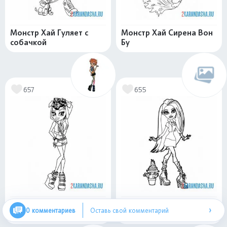
Монстр Хай Гуляет с
Монстр Хай Сирена Вон
собачкой
Бу
657
655
Холин Вульф Монстр
Монстр Хай Венера
›
0 комментариев
Оставь свой комментарий
Хай
Макфлайтрап модница