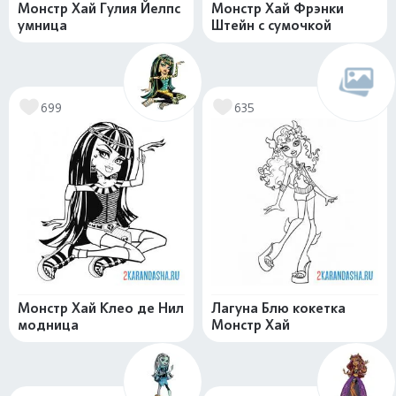
Монстр Хай Гулия Йелпс
Монстр Хай Фрэнки
умница
Штейн с сумочкой
699
635
Монстр Хай Клео де Нил
Лагуна Блю кокетка
модница
Монстр Хай