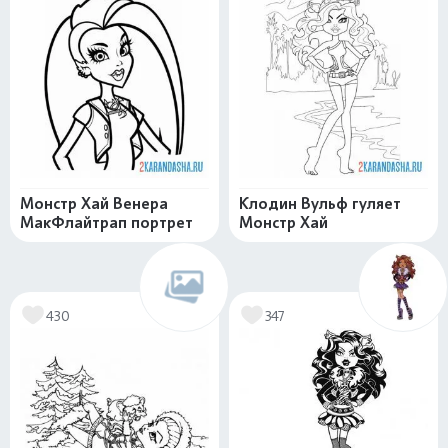
Монстр Хай Венера
Клодин Вульф гуляет
МакФлайтрап портрет
Монстр Хай
430
347