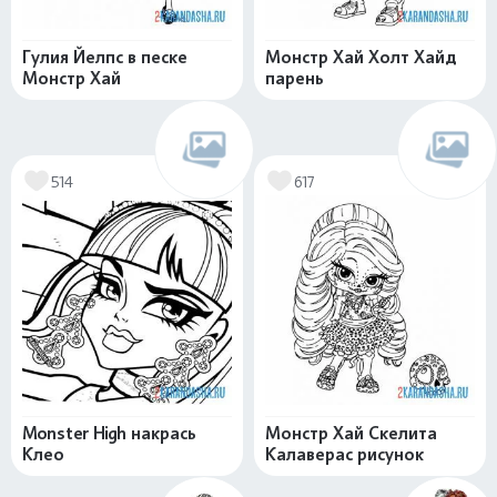
Гулия Йелпс в песке
Монстр Хай Холт Хайд
Монстр Хай
парень
514
617
Monster High накрась
Монстр Хай Скелита
Клео
Калаверас рисунок