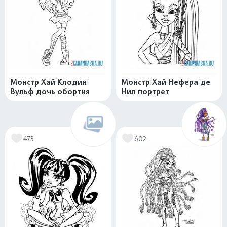
Монстр Хай Клодин
Монстр Хай Нефера де
Вульф дочь обортня
Нил портрет
473
602