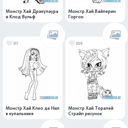
Монстр Хай Дракулаура
Монстр Хай Вайперин
и Клод Вульф
Горгон
317
309
Монстр Хай Клео де Нил
Монстр Хай Торалей
в купальнике
Страйп рисунок