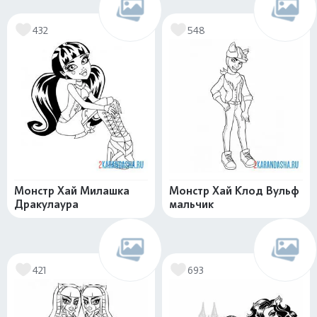
432
548
Монстр Хай Милашка
Монстр Хай Клод Вульф
Дракулаура
мальчик
421
693