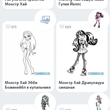
Монстр Хай
Гулия Йелпс
675
689
Монстр Хай Эбби
Монстр Хай Дракулаура
Боминейбл в купальнике
смешная