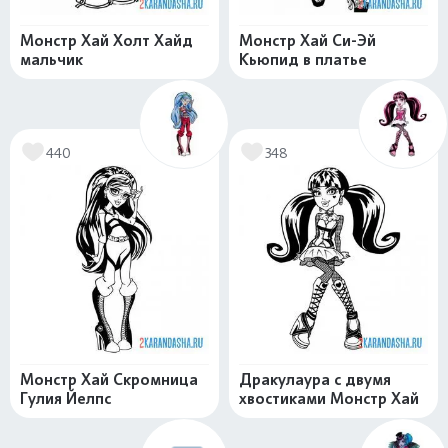
Монстр Хай Холт Хайд
Монстр Хай Си-Эй
мальчик
Кьюпид в платье
440
348
Монстр Хай Скромница
Дракулаура с двумя
Гулия Йелпс
хвостиками Монстр Хай