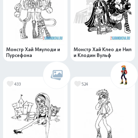
Монстр Хай Мяулоди и
Монстр Хай Клео де Нил
Пурсефона
и Клодин Вульф
433
524