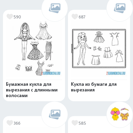
590
687
Бумажная кукла для
Кукла из бумаги для
вырезания с длинными
вырезания
волосами
366
585