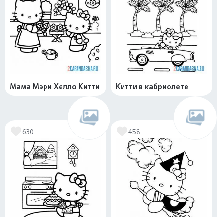
Мама Мэри Хелло Китти
Китти в кабриолете
630
458