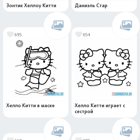
Зонтик Хеллоу Китти
Даниэль Стар
695
654
Хелло Китти в маске
Хелло Китти играет с
сестрой