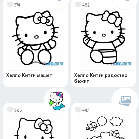
374
482
Хелло Китти машет
Хелло Китти радостно
бежит
685
447