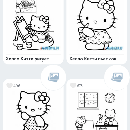
Хелло Китти рисует
Хелло Китти пьет сок
496
676