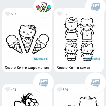
633
583
Хелло Китти мороженое
Хелло Китти семья
423
529