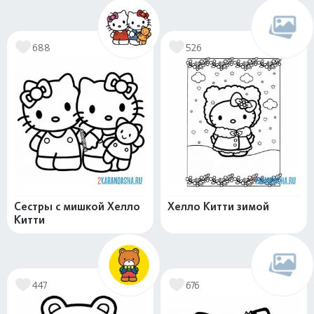
688
526
Сестры с мишкой Хелло
Хелло Китти зимой
Китти
447
676