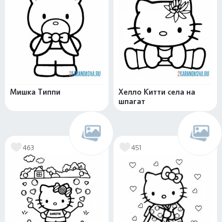
Мишка Типпи
Хелло Китти села на
шпагат
463
451