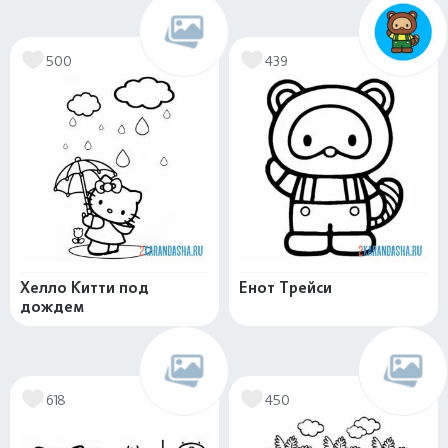
500
439
Хелло Китти под
Енот Трейси
дождем
618
450