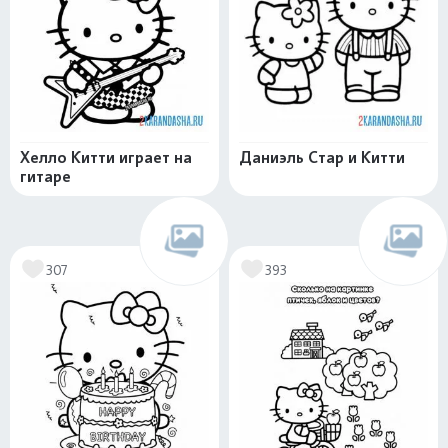
Хелло Китти играет на
Даниэль Стар и Китти
гитаре
307
393