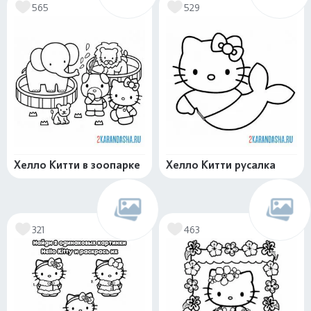
565
529
Хелло Китти в зоопарке
Хелло Китти русалка
321
463