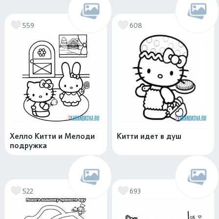
559
608
Хелло Китти и Мелоди
Китти идет в душ
подружка
522
693