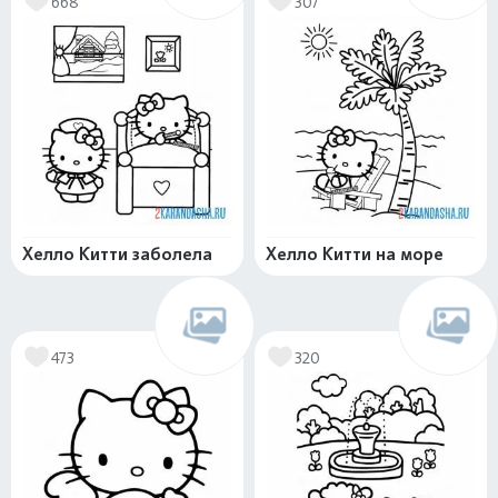
668
307
Хелло Китти заболела
Хелло Китти на море
473
320