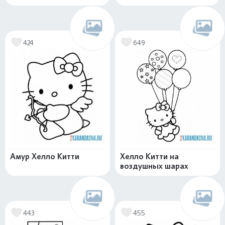
424
649
Амур Хелло Китти
Хелло Китти на
воздушных шарах
443
455