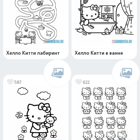
Хелло Китти лабиринт
Хелло Китти в ванне
587
622