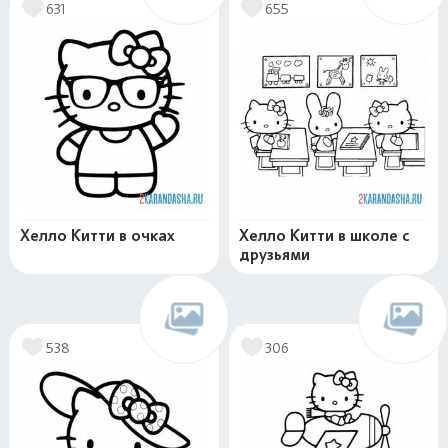
631
655
Хелло Китти в очках
Хелло Китти в школе с
друзьями
538
306