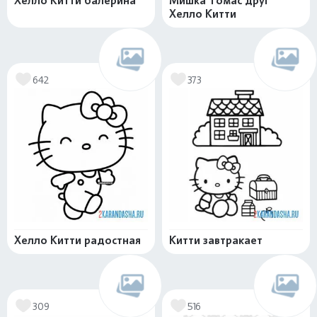
Хелло Китти балерина
Мишка Томас друг
Хелло Китти
642
373
Хелло Китти радостная
Китти завтракает
309
516