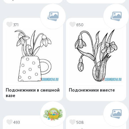
371
650
Подснежники в смешной
Подснежники вместе
вазе
493
508