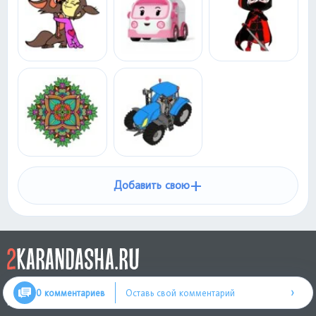
+
Добавить свою
удобный и функциональный сайт для творчества детей и
›
0 комментариев
Оставь свой комментарий
взрослых. Здесь можно найти картинки-раскраски для