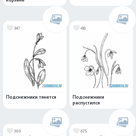
347
416
Подснежники тянется
Подснежники
распустился
369
675