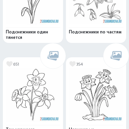
Подснежники один
Подснежники по частям
тянется
651
354