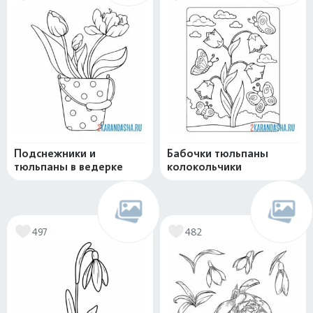
Подснежники и
Бабочки тюльпаны
тюльпаны в ведерке
колокольчики
497
482