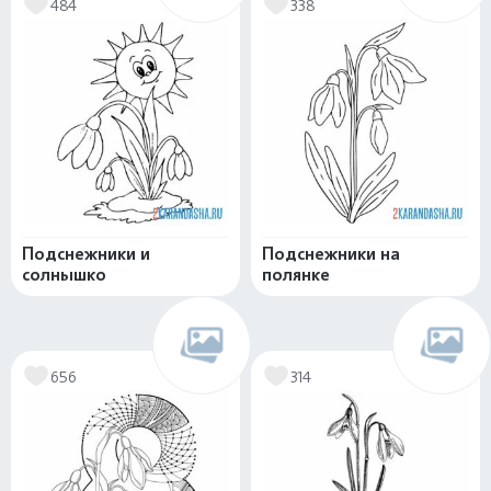
484
338
Подснежники и
Подснежники на
солнышко
полянке
656
314