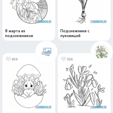
8 марта из
Подснежники с
подснежников
луковицей
459
306