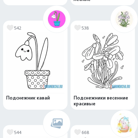
542
538
Подснежник кавай
Подснежники весенние
красивые
544
668