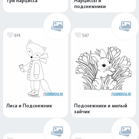
Три нарцисса
Нарциссы и
подснежники
614
567
Лиса и Подснежник
Подснежники и милый
зайчик