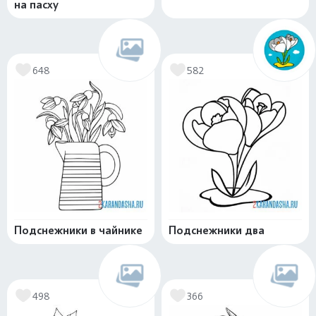
на пасху
648
582
Подснежники в чайнике
Подснежники два
498
366