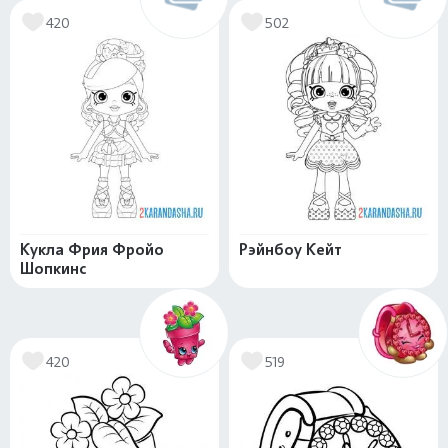
420
502
Кукла Фрия Фройо
Рэйнбоу Кейт
Шопкинс
420
519