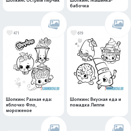
Шопкинс Острый перчик
Шопкинс Машинка-
бабочка
471
619
Шопкинс Разная еда:
Шопкинс Вкусная еда и
яблочко Фло,
помадка Липпи
мороженое