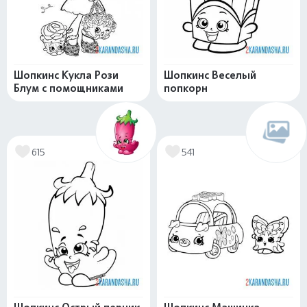
Шопкинс Кукла Рози
Шопкинс Веселый
Блум с помощниками
попкорн
615
541