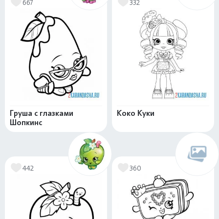
667
332
Груша с глазками
Коко Куки
Шопкинс
442
360