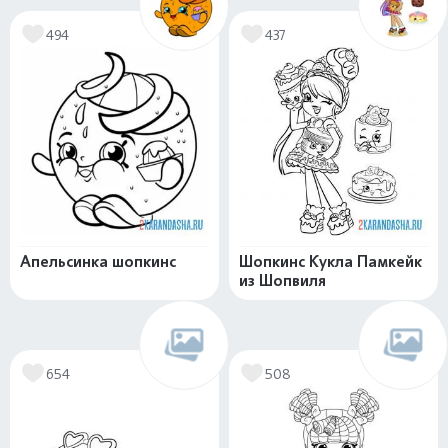
494
437
Апельсинка шопкинс
Шопкинс Кукла Памкейк
из Шопвиля
654
508