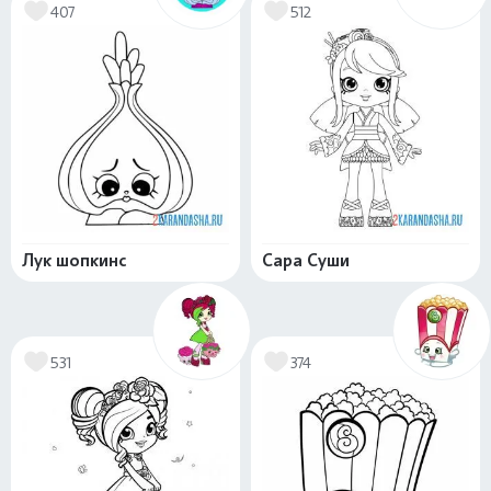
407
512
Лук шопкинс
Сара Суши
531
374