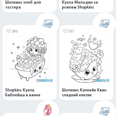
Шопкинс хлеб для
Кукла Мелодин за
тостера
роялем Shopkins
393
577
Shopkins Кукла
Шопкинс Капкейк Квин
Баблейша в ванне
сладкий кексик