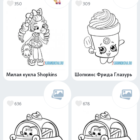
350
309
Милая кукла Shopkins
Шопкинс Фрида Глазурь
636
678