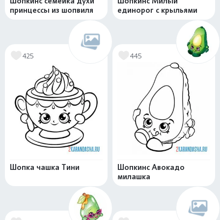
Шопкинс семейка духи
Шопкинс Милый
принцессы из шопвиля
единорог с крыльями
425
445
Шопка чашка Тини
Шопкинс Авокадо
милашка