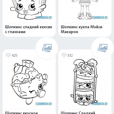
Шопкинс сладкий кексик
Шопкинс кукла Мэйси
с глазками
Макарон
425
332
Шопкинс вкусное
Шопкинс Сладкий