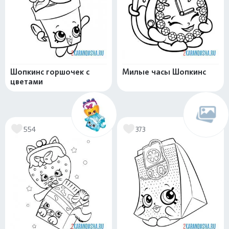
Шопкинс горшочек с
Милые часы Шопкинс
цветами
554
373