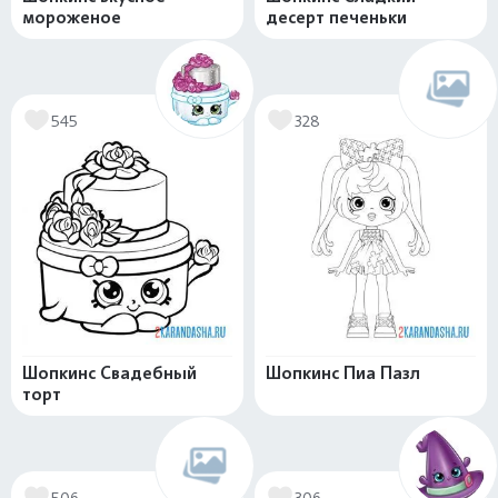
мороженое
десерт печеньки
545
328
Шопкинс Свадебный
Шопкинс Пиа Пазл
торт
506
306