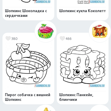
Шопкинс Шоколадка с
Шопкинс кукла Коколетт
сердечками
380
466
Пирог собачка с вишней
Шопкинс Панкейк,
Шопкинс
блинчики