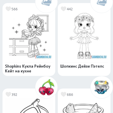
566
442
Shopkins Кукла Рейнбоу
Шопкинс Дейзи Пэтелс
Кейт на кухне
392
686