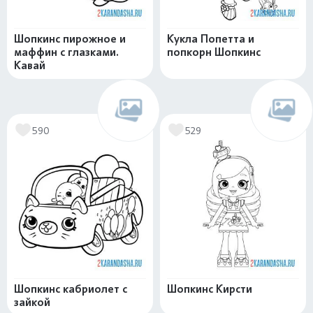
Шопкинс пирожное и
Кукла Попетта и
маффин с глазками.
попкорн Шопкинс
Кавай
590
529
Шопкинс кабриолет с
Шопкинс Кирсти
зайкой