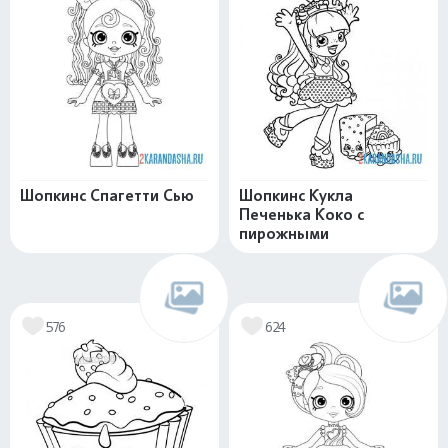
Шопкинс Спагетти Сью
Шопкинс Кукла
Печенька Коко с
пирожными
576
624