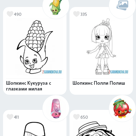
490
335
Шопкинс Кукуруза с
Шопкинс Полли Полиш
глазками милая
411
650