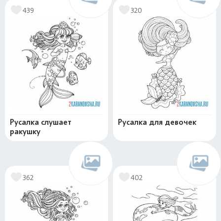
439
320
Русалка слушает
Русалка для девочек
ракушку
362
402