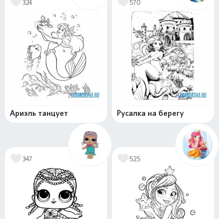
324
570
Ариэль танцует
Русалка на берегу
347
525