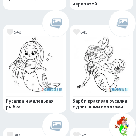
черепахой
548
645
Русалка и маленькая
Барби красивая русалка
рыбка
с длинными волосами
343
529