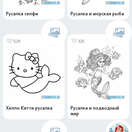
Русалка селфи
Русалка и морская рыба
529
325
Хелло Китти русалка
Русалка и подводный
мир