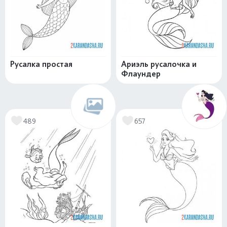
Русалка простая
Ариэль русалочка и
Флаундер
489
657