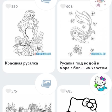
550
608
Красивая русалка
Русалка под водой в
море с большим хвостом
575
685