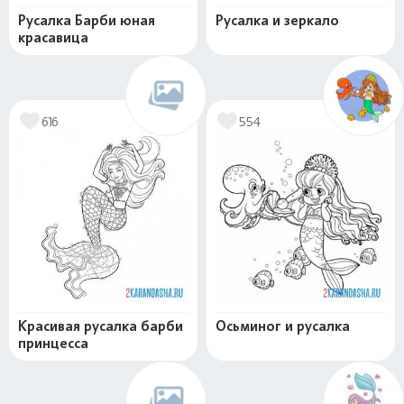
Русалка Барби юная
Русалка и зеркало
красавица
616
554
Красивая русалка барби
Осьминог и русалка
принцесса