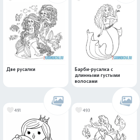
Две русалки
Барби-русалка с
длинными густыми
волосами
491
493