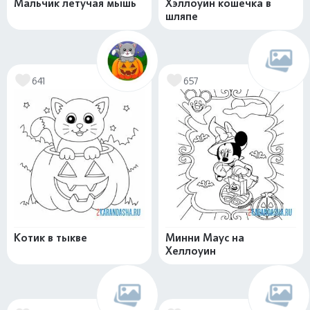
Мальчик летучая мышь
Хэллоуин кошечка в
шляпе
641
657
Котик в тыкве
Минни Маус на
Хеллоуин