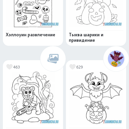
Хэллоуин развлечение
Тыква шарики и
привидение
463
629