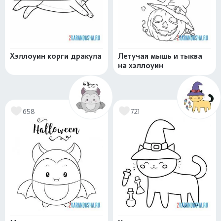
Хэллоуин корги дракула
Летучая мышь и тыква
на хэллоуин
658
721