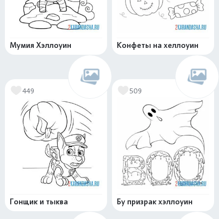
Мумия Хэллоуин
Конфеты на хеллоуин
449
509
Гонщик и тыква
Бу призрак хэллоуин