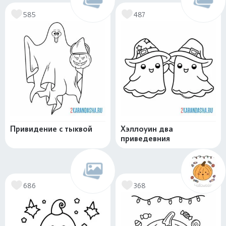
585
487
Привидение с тыквой
Хэллоуин два
приведевния
686
368