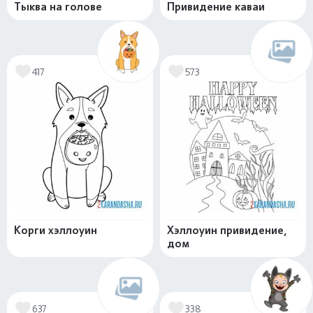
Тыква на голове
Привидение каваи
417
573
Корги хэллоуин
Хэллоуин привидение,
дом
637
338