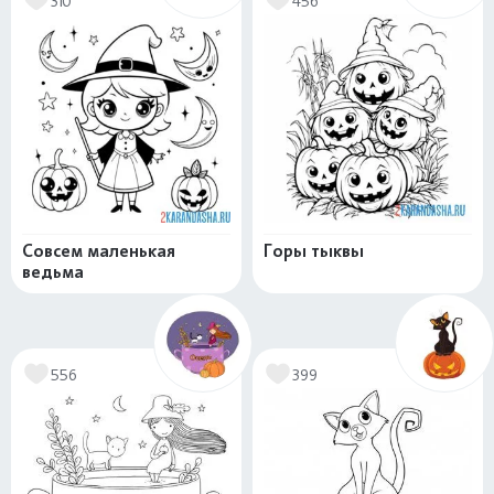
310
456
Совсем маленькая
Горы тыквы
ведьма
556
399