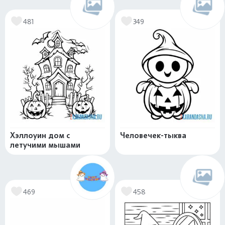
481
349
Хэллоуин дом с
Человечек-тыква
летучими мышами
469
458