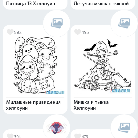
Пятница 13 Хэллоуин
Летучая мышь с тыквой
582
495
Милашные привидения
Мишка и тыква
хэллоуин
Хэллоуин
394
473