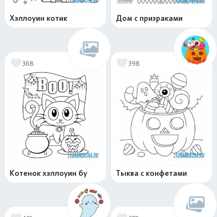
Хэллоуин котик
Дом с призраками
368
398
Котенок хэллоуин бу
Тыква с конфетами