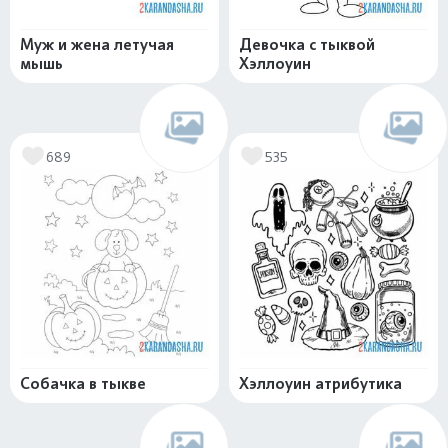
Муж и жена летучая
Девочка с тыквой
мышь
Хэллоуин
689
535
Собачка в тыкве
Хэллоуин атрибутика