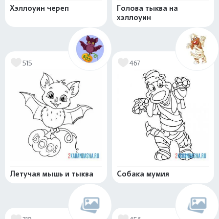
Хэллоуин череп
Голова тыква на
хэллоуин
515
467
Летучая мышь и тыква
Собака мумия