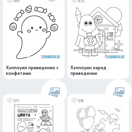
491
675
Хэллоуин привидение с
Хэллоуин наряд
конфетами
приведение
571
576