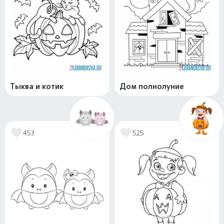
Тыква и котик
Дом полнолуние
453
525