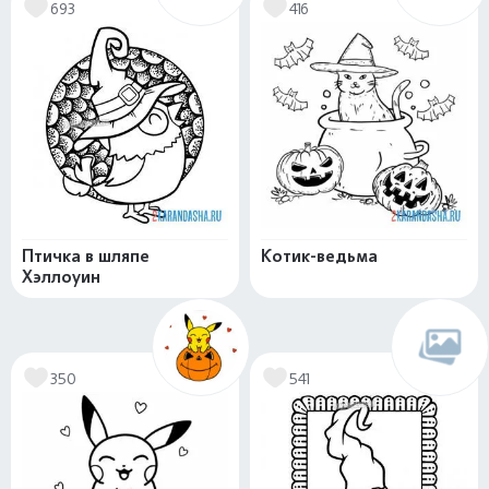
693
416
Птичка в шляпе
Котик-ведьма
Хэллоуин
350
541