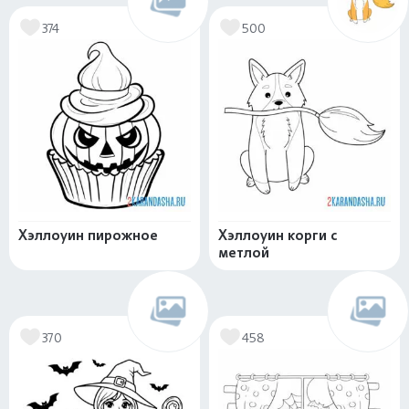
374
500
Хэллоуин пирожное
Хэллоуин корги с
метлой
370
458