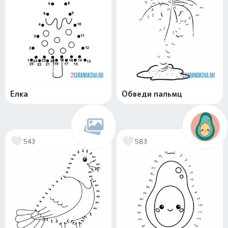
Елка
Обведи пальмц
543
583