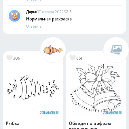
Дарья
07 января 2022
6
Нормальная раскраска
Ответить
306
661
Рыбка
Обведи по цифрам
колокольчик