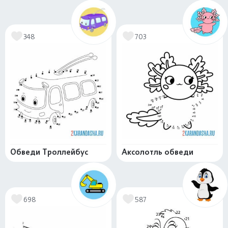
348
703
Обведи Троллейбус
Аксолотль обведи
698
587