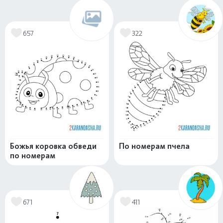
657
322
Божья коровка обведи
По номерам пчела
по номерам
671
411