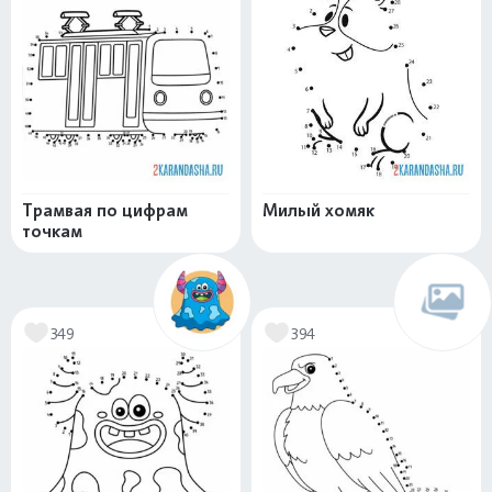
Трамвая по цифрам
Милый хомяк
точкам
349
394