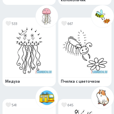
533
667
Медуза
Пчелка с цветочком
541
645