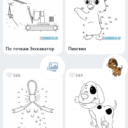
По точкам Экскаватор
Пингвин
588
689