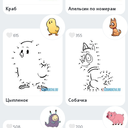
Краб
Апельсин по номерам
615
355
Цыпленок
Собачка
508
700