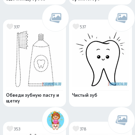
337
537
Обведи зубную пасту и
Чистый зуб
щетку
353
378