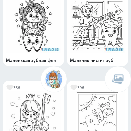
Маленькая зубная фея
Мальчик чистит зуб
356
396