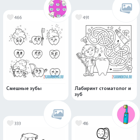
466
491
Смешные зубы
Лабиринт стоматолог и
зуб
333
416