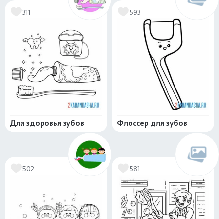
311
593
Для здоровья зубов
Флоссер для зубов
502
581