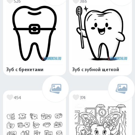
526
386
Зуб с брекетами
Зуб с зубной щеткой
454
374