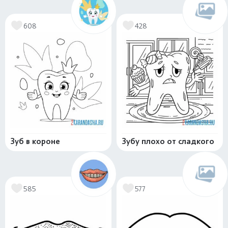
608
428
Зуб в короне
Зубу плохо от сладкого
585
577