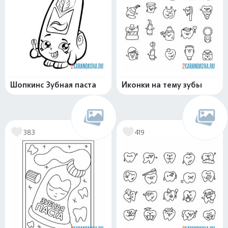
Шопкинс Зубная паста
Иконки на тему зубы
383
419