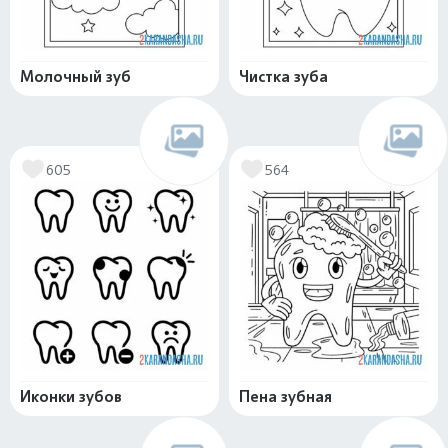
Молочный зуб
Чистка зуба
605
564
Иконки зубов
Пена зубная