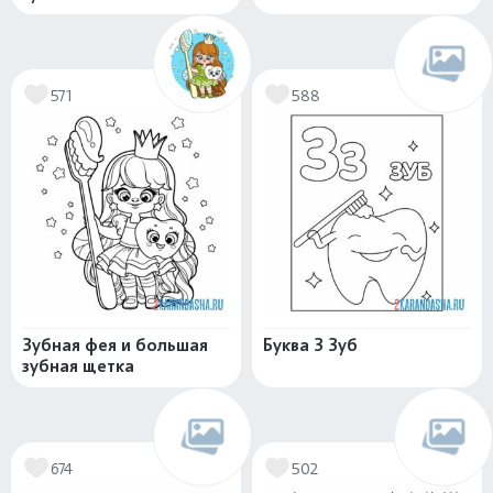
571
588
Зубная фея и большая
Буква З Зуб
зубная щетка
674
502