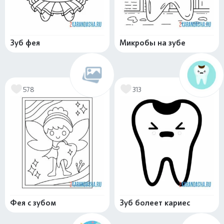
Зуб фея
Микробы на зубе
578
313
Фея с зубом
Зуб болеет кариес