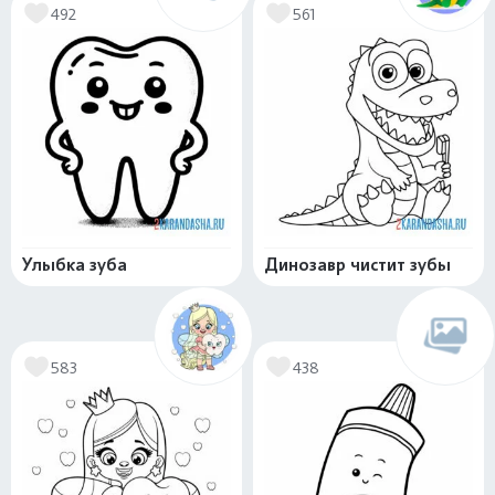
492
561
Улыбка зуба
Динозавр чистит зубы
583
438