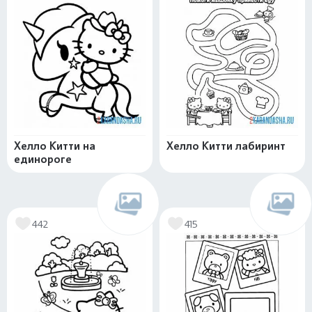
Хелло Китти на
Хелло Китти лабиринт
единороге
442
415