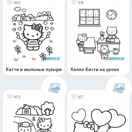
463
676
Китти и мыльные пузыри
Хелло Китти на уроке
453
617