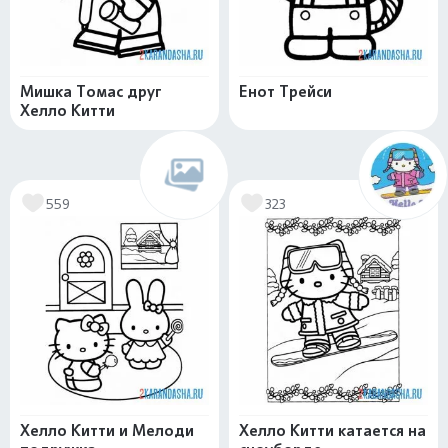
Мишка Томас друг
Енот Трейси
Хелло Китти
559
323
Хелло Китти и Мелоди
Хелло Китти катается на