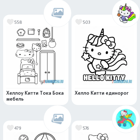
558
503
Хеллоу Китти Тока Бока
Хелло Китти единорог
мебель
479
576