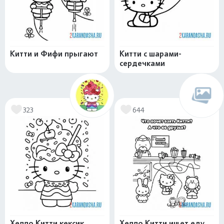
Китти и Фифи прыгают
Китти с шарами-
сердечками
323
644
Хелло Китти кексик
Хелло Китти ищет еду