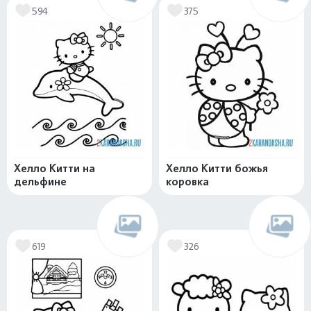
594
375
Хелло Китти на
Хелло Китти божья
дельфине
коровка
619
326