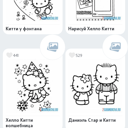
Китти у фонтана
Нарисуй Хелло Китти
441
529
Хелло Китти
Даниэль Стар и Китти
волшебница