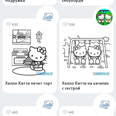
подружка
сноуборде
630
596
Хелло Китти печет торт
Хелло Китти на качелях
с сестрой
465
441