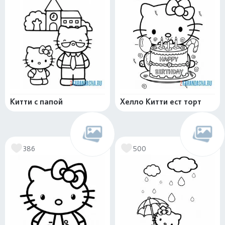
Китти с папой
Хелло Китти ест торт
386
500