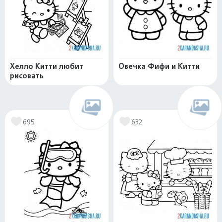
Хелло Китти любит
Овечка Фифи и Китти
рисовать
695
632