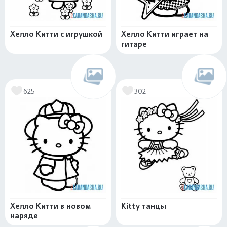
Хелло Китти с игрушкой
Хелло Китти играет на
гитаре
625
302
Хелло Китти в новом
Kitty танцы
наряде