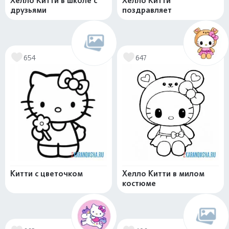
Хелло Китти в школе с
Хелло Китти
друзьями
поздравляет
654
647
Китти с цветочком
Хелло Китти в милом
костюме