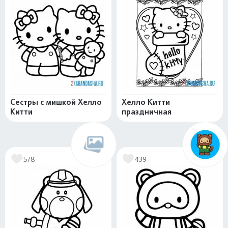
Сестры с мишкой Хелло
Хелло Китти
Китти
праздничная
578
439