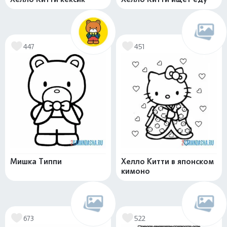
447
451
Мишка Типпи
Хелло Китти в японском
кимоно
673
522