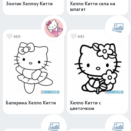
Зонтик Хеллоу Китти
Хелло Китти села на
шпагат
469
443
Балерина Хелло Китти
Хелло Китти с
цветочком