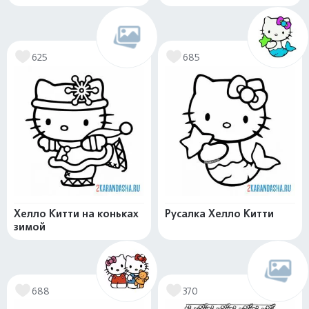
625
685
Хелло Китти на коньках
Русалка Хелло Китти
зимой
688
370