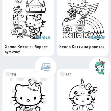
Хелло Китти выбирает
Хелло Китти на роликах
сумочку
516
382