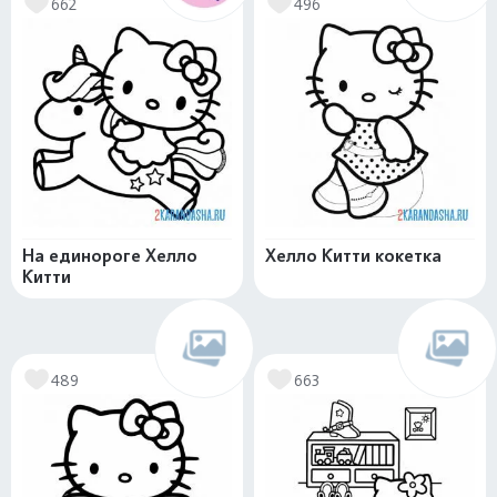
662
496
На единороге Хелло
Хелло Китти кокетка
Китти
489
663