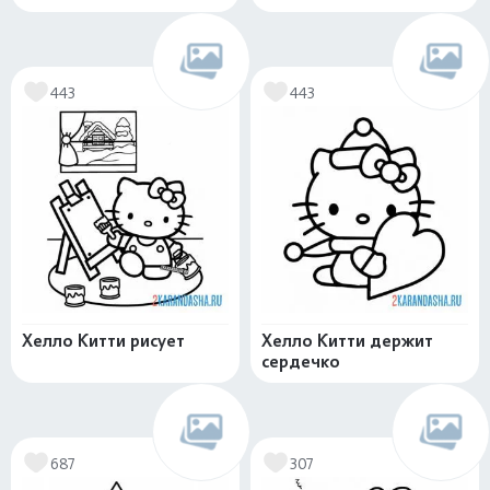
443
443
Хелло Китти рисует
Хелло Китти держит
сердечко
687
307