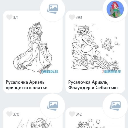
371
393
Русалочка Ариэль
Русалочка Ариэль,
принцесса в платье
Флаундер и Себастьян
370
342