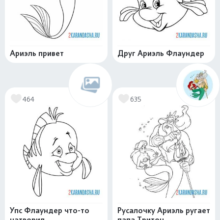
Ариэль привет
Друг Ариэль Флаундер
464
635
Упс Флаундер что-то
Русалочку Ариэль ругает
натворил
папа Тритон