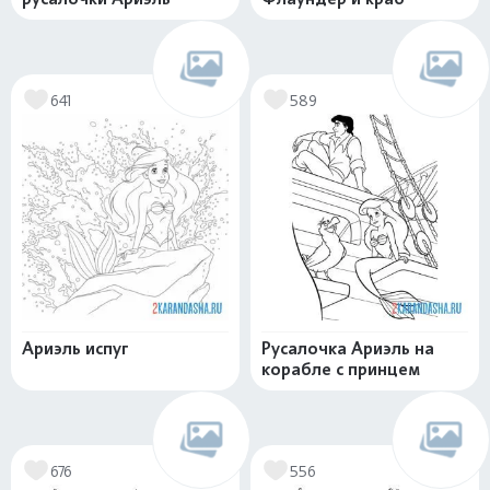
641
589
Ариэль испуг
Русалочка Ариэль на
корабле с принцем
676
556