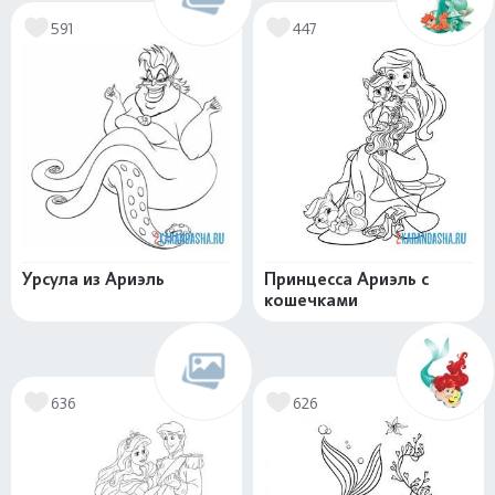
591
447
Урсула из Ариэль
Принцесса Ариэль с
кошечками
636
626