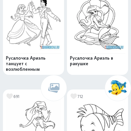
Русалочка Ариэль
Русалочка Ариэль в
танцует с
ракушке
возлюбленным
691
712