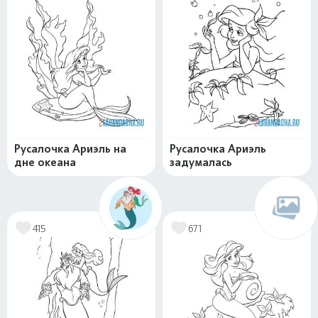
Русалочка Ариэль на
Русалочка Ариэль
дне океана
задумалась
415
671