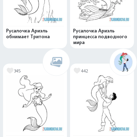
Русалочка Ариэль
Русалочка Ариэль
обнимает Тритона
принцесса подводного
мира
345
442