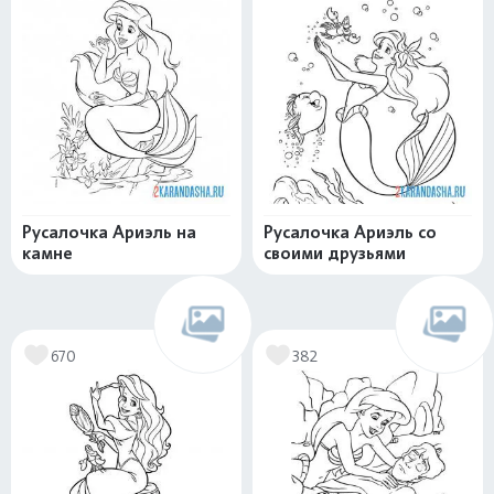
Русалочка Ариэль на
Русалочка Ариэль со
камне
своими друзьями
670
382