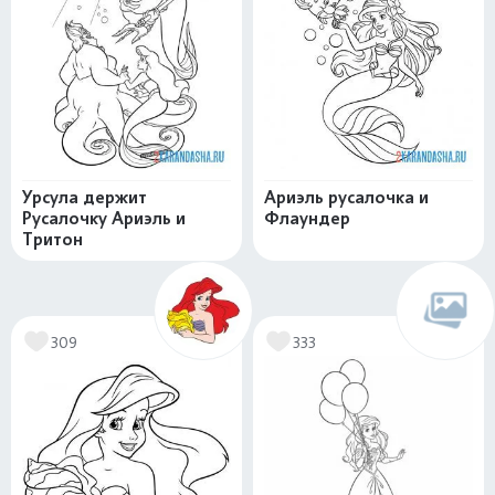
Урсула держит
Ариэль русалочка и
Русалочку Ариэль и
Флаундер
Тритон
309
333