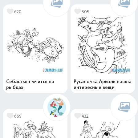
620
505
Себастьян мчится на
Русалочка Ариэль нашла
рыбках
интересные вещи
669
432