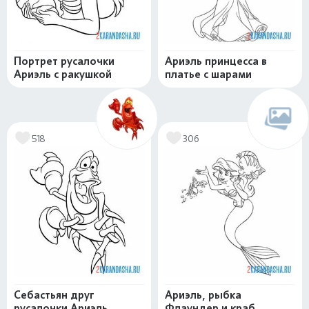
Портрет русалочки
Ариэль принцесса в
Ариэль с ракушкой
платье с шарами
518
306
Себастьян друг
Ариэль, рыбка
русалочки Ариэль
Флаундер и краб