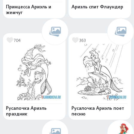
Принцесса Ариэль и
Ариэль спит Флаундер
жемчуг
704
363
Русалочка Ариэль
Русалочка Ариэль поет
праздник
песню