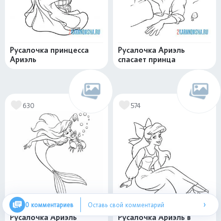
Русалочка принцесса
Русалочка Ариэль
Ариэль
спасает принца
630
574
›
0 комментариев
Оставь свой комментарий
Русалочка Ариэль
Русалочка Ариэль в