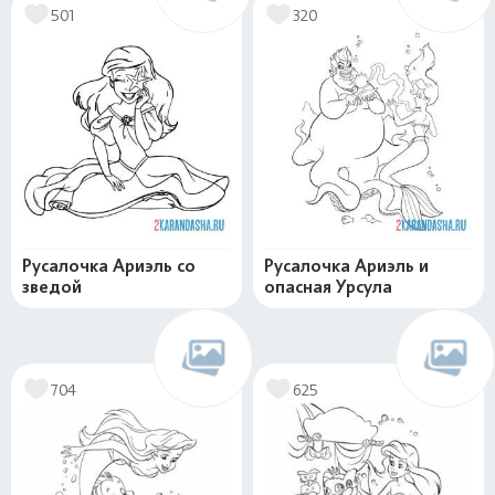
501
320
Русалочка Ариэль со
Русалочка Ариэль и
зведой
опасная Урсула
704
625