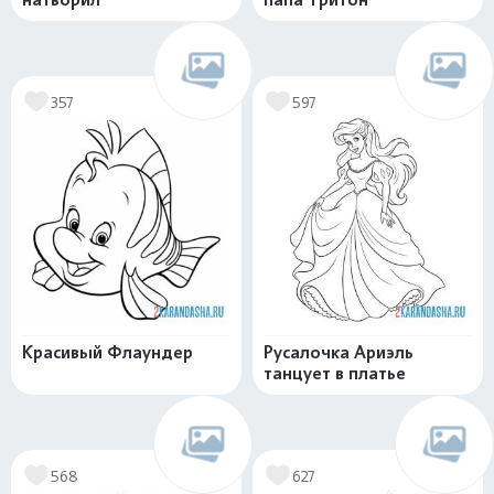
357
597
Красивый Флаундер
Русалочка Ариэль
танцует в платье
568
627