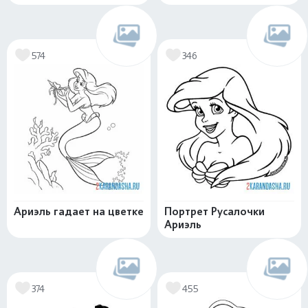
574
346
Ариэль гадает на цветке
Портрет Русалочки
Ариэль
374
455