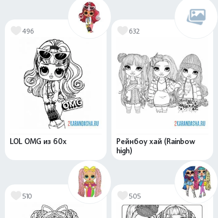
496
632
LOL OMG из 60х
Рейнбоу хай (Rainbow
high)
510
505