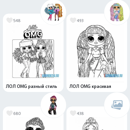
548
493
ЛОЛ OMG разный стиль
ЛОЛ OMG красивая
680
438