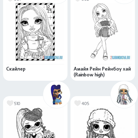
Скайлер
Амайя Рейн Рейнбоу хай
(Rainbow high)
510
405