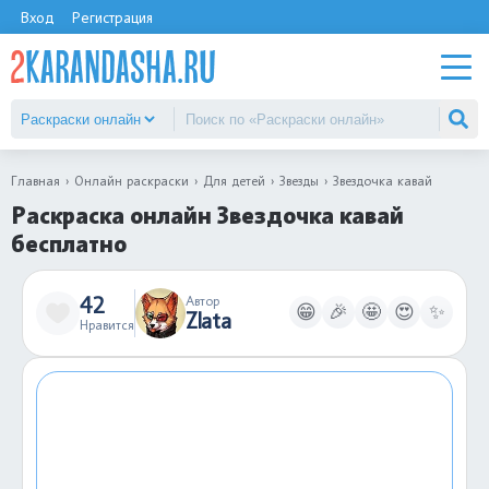
Вход
Регистрация
Главная
Онлайн раскраски
Для детей
Звезды
Звездочка кавай
Раскраска онлайн Звездочка кавай
бесплатно
42
Автор
😁
🎉
🤩
😍
✨
Zlata
Нравится