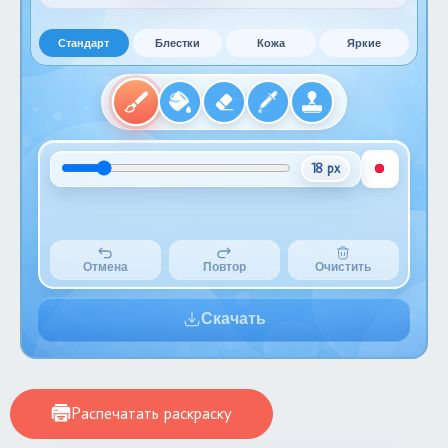
Стандарт
Блестки
Кожа
Яркие
18 px
Отмена
Повтор
Очистить
Скачать
Распечатать раскраску