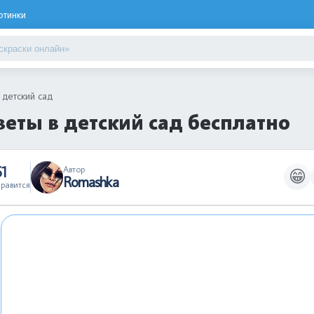
ртинки
 детский сад
веты в детский сад бесплатно
51
Автор
😁
Romashka
равится