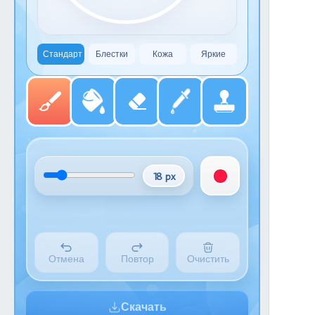
Стандарт
Блестки
Кожа
Яркие
18 px
Отмена
Повтор
Очистить
Скачать