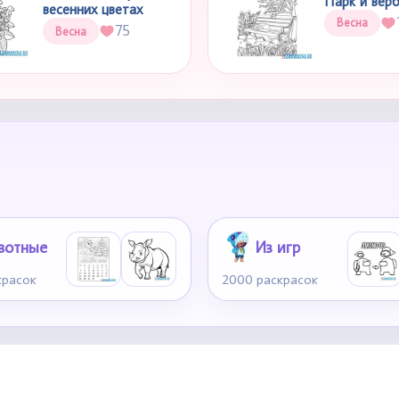
Парк и вер
весенних цветах
Весна
75
Весна
вотные
Из игр
красок
2000 раскрасок