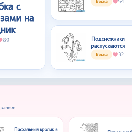
54
Весна
бка с
зами на
дник
Подснежники
89
распускаются
32
Весна
бранное
Пасхальный кролик в