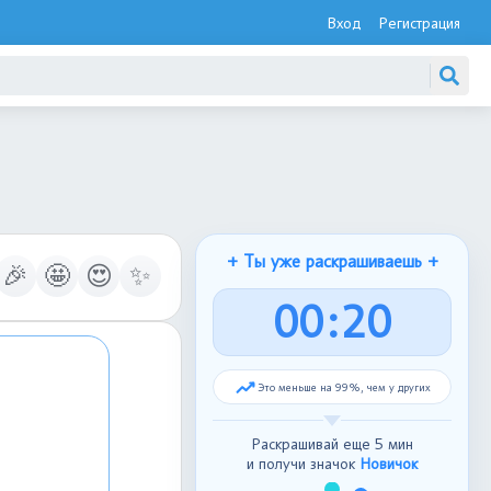
Вход
Регистрация
+ Ты уже раскрашиваешь +
🎉
🤩
😍
✨
0
0
:
2
1
Это меньше на 98%, чем у других
Раскрашивай еще 5 мин
и получи значок
Новичок