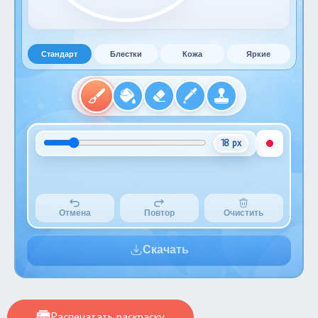
Стандарт
Блестки
Кожа
Яркие
18 px
Отмена
Повтор
Очистить
Скачать
Распечатать раскраску