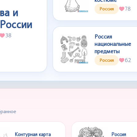
78
ва и
Россия
 России
38
Россия
национальные
предметы
62
Россия
бранное
Контурная карта
Россия