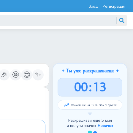
Вход
Регистрация
+ Ты уже раскрашиваешь +
🎉
🤩
😍
✨
0
0
:
1
3
Это меньше на 99%, чем у других
Раскрашивай еще 5 мин
и получи значок
Новичок