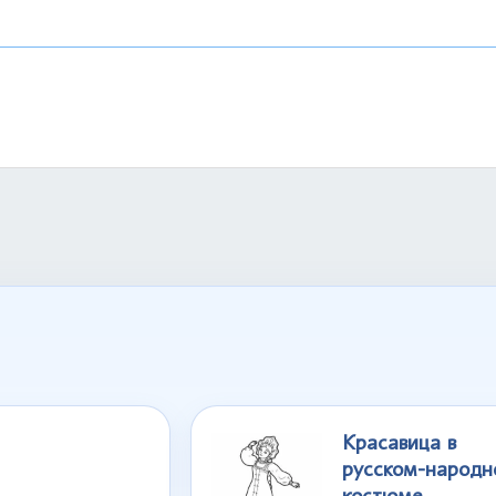
Красавица в
русском-народн
костюме