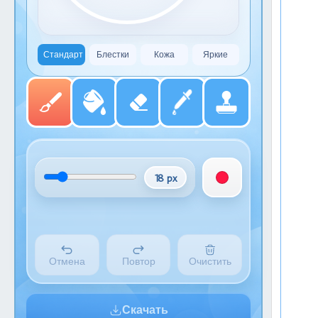
Стандарт
Блестки
Кожа
Яркие
18 px
Отмена
Повтор
Очистить
Скачать