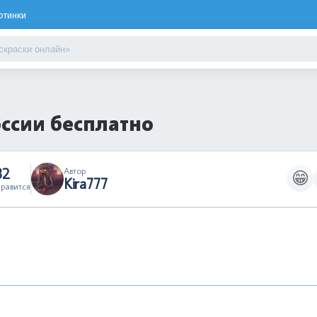
ртинки
оссии бесплатно
32
Автор
😁
Kira777
равится