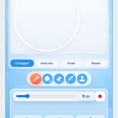
Стандарт
Блестки
Кожа
Яркие
18 px