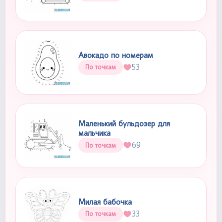
Авокадо по номерам
53
По точкам
Маленький бульдозер для
мальчика
69
По точкам
Милая бабочка
33
По точкам