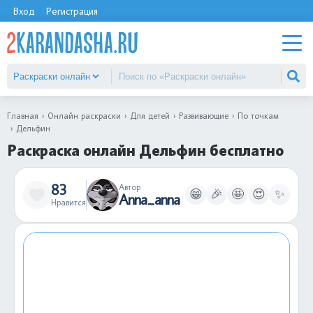
Вход
Регистрация
Главная
Онлайн раскраски
Для детей
Развивающие
По точкам
Дельфин
Раскраска онлайн Дельфин бесплатно
83
Автор
😁
🎉
🤩
😍
✨
Anna_anna
Нравится