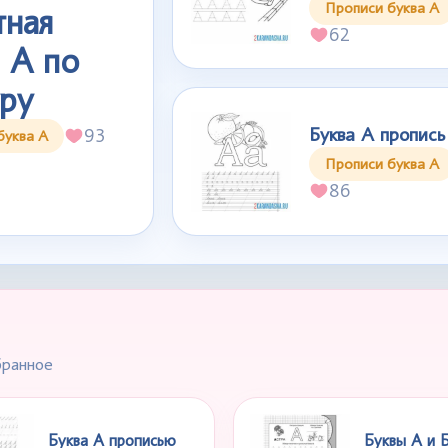
Прописи буква А
тная
62
 А по
уру
Буква А пропись
93
буква А
Прописи буква А
86
бранное
Буква А прописью
Буквы А и 