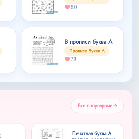
80
В прописи буква А
Прописи буква А
78
Все популярные
Печатная буква А
Б