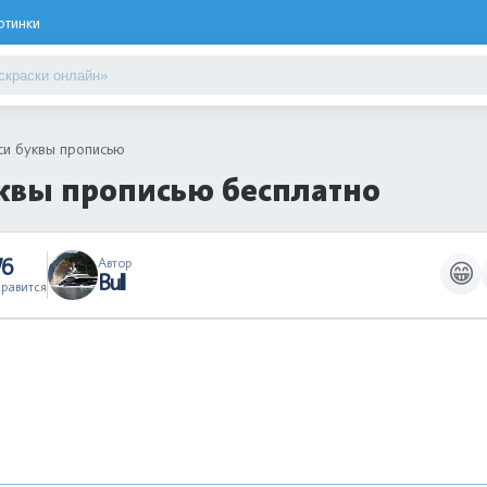
ртинки
си буквы прописью
уквы прописью бесплатно
76
Автор
😁
Bull
равится