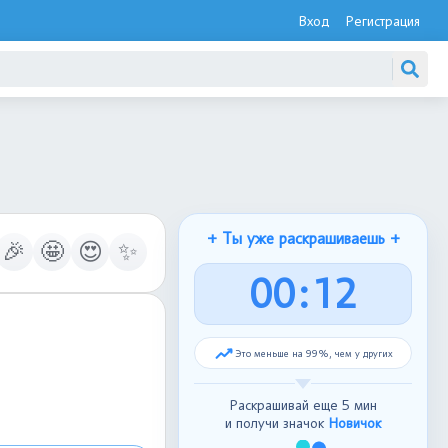
Вход
Регистрация
+ Ты уже раскрашиваешь +
🎉
🤩
😍
✨
0
0
:
1
3
Это меньше на 99%, чем у других
Раскрашивай еще 5 мин
и получи значок
Новичок