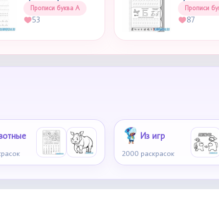
Прописи буква А
Прописи бу
53
87
вотные
Из игр
красок
2000 раскрасок