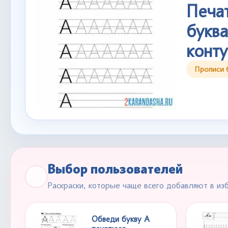
Печа
буква
конт
Прописи 
Выбор пользователей
Раскраски, которые чаще всего добавляют в из
Обведи букву А