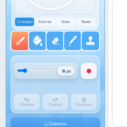
Стандарт
Блестки
Кожа
Яркие
18 px
Отмена
Повтор
Очистить
Скачать