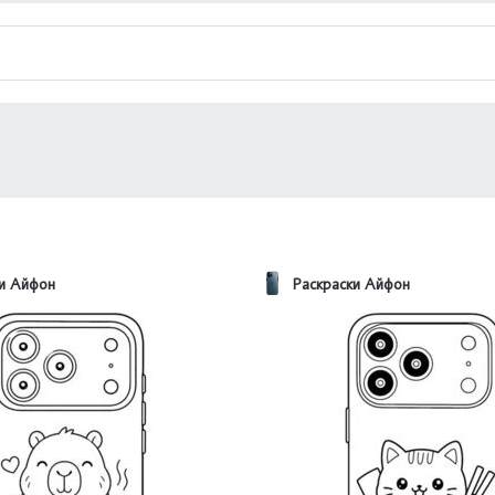
ки Айфон
Раскраски Айфон