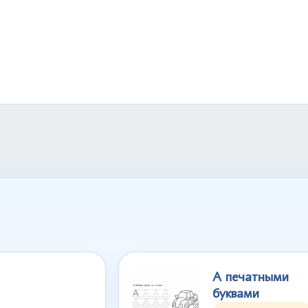
А печатными
буквами