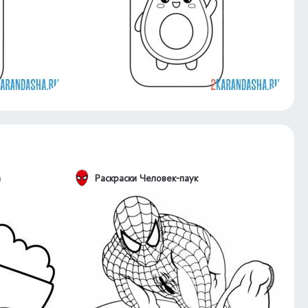
а
Раскраски Человек-паук