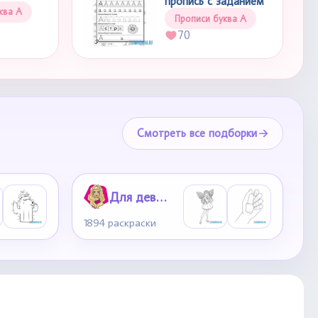
пропись с заданием
ква А
Прописи буква А
70
Смотреть все подборки
Для девочек
1894 раскраски