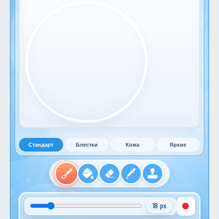
Стандарт
Блестки
Кожа
Яркие
18 px