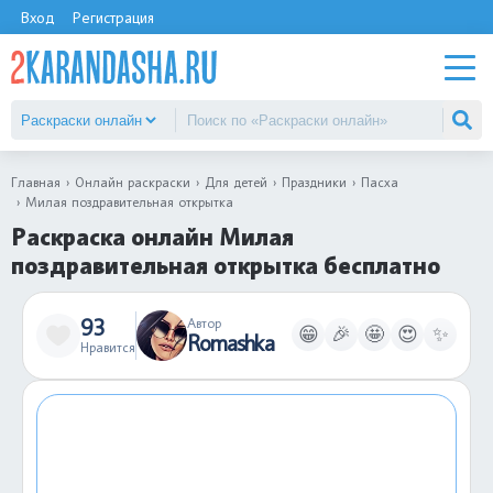
Вход
Регистрация
Главная
Онлайн раскраски
Для детей
Праздники
Пасха
Милая поздравительная открытка
Раскраска онлайн Милая
поздравительная открытка бесплатно
93
Автор
😁
🎉
🤩
😍
✨
Romashka
Нравится