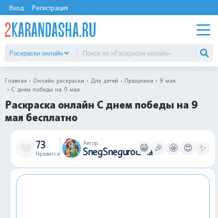
Вход
Регистрация
Главная
Онлайн раскраски
Для детей
Праздники
9 мая
С днем победы на 9 мая
Раскраска онлайн С днем победы на 9
мая бесплатно
73
Автор
😁
🎉
🤩
😍
✨
SnegSnegurochka
Нравится