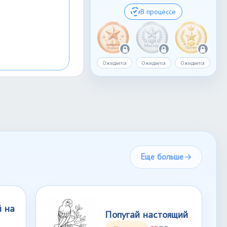
В процессе
Ожидается
Ожидается
Ожидается
Еще больше
й на
Попугай настоящий