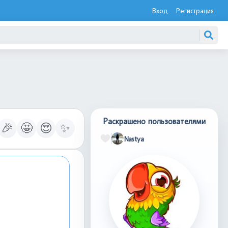
Вход
Регистрация
Раскрашено пользователями
🎉
🤩
😍
✨
Nastya