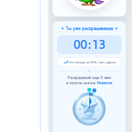
+ Ты уже раскрашиваешь +
0
0
:
1
4
Это меньше на 99%, чем у других
Раскрашивай еще 5 мин
и получи значок
Новичок