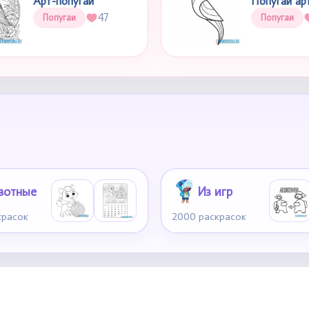
Арт-попугай
Попугай ар
47
Попугаи
Попугаи
вотные
Из игр
красок
2000 раскрасок