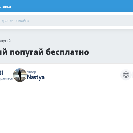
ртинки
опугай
й попугай бесплатно
81
Автор
😁
Nastya
равится