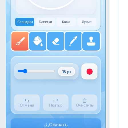
Стандарт
Блестки
Кожа
Яркие
18 px
Отмена
Повтор
Очистить
Скачать