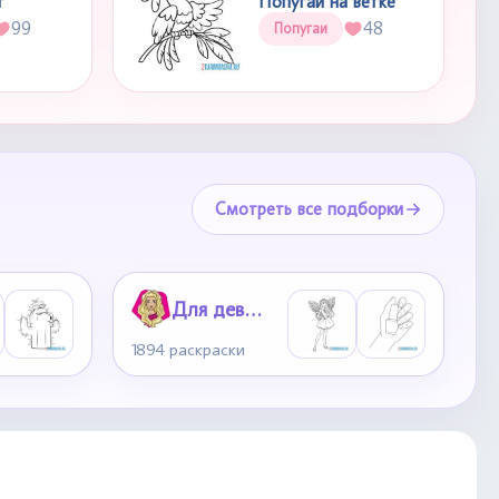
т
Попугай на ветке
99
48
Попугаи
Смотреть все подборки
Для девочек
1894 раскраски