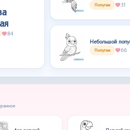
31
Попугаи
ва
ая
84
Небольшой попу
66
Попугаи
бранное