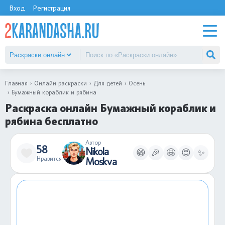
Вход
Регистрация
Главная
Онлайн раскраски
Для детей
Осень
Бумажный кораблик и рябина
Раскраска онлайн Бумажный кораблик и
рябина бесплатно
Автор
58
Nikola
😁
🎉
🤩
😍
✨
Нравится
Moskva