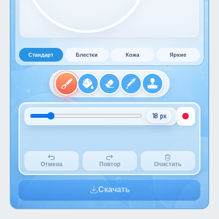
Стандарт
Блестки
Кожа
Яркие
18 px
Отмена
Повтор
Очистить
Скачать